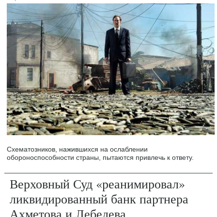
Схематозников, нажившихся на ослаблении
обороноспособности страны, пытаются привлечь к ответу.
Верховный Суд «реанимировал»
ликвидированный банк партнера
Ахметова и Лебедева