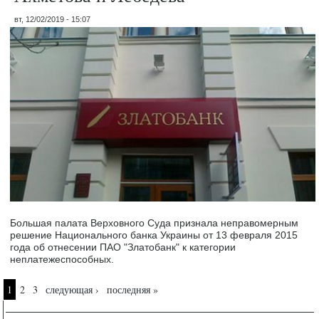
вт, 12/02/2019 - 15:07
Большая палата Верховного Суда признала неправомерным
решение Национального банка Украины от 13 февраля 2015
года об отнесении ПАО "Златобанк" к категории
неплатежеспособных.
Страницы
1
2
3
следующая ›
последняя »