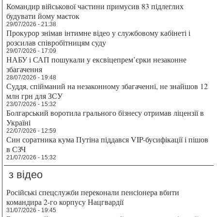
Командир військової частини примусив 83 підлеглих
будувати йому маєток
29/07/2026 - 21:38
Прокурор знімав інтимне відео у службовому кабінеті і
розсилав співробітницям суду
29/07/2026 - 17:09
НАБУ і САП пошукали у ексвіцепрем’єрки незаконне
збагачення
28/07/2026 - 19:48
Суддя, спійманий на незаконному збагаченні, не знайшов 12
млн грн для ЗСУ
23/07/2026 - 15:32
Болгарський воротила грального бізнесу отримав ліцензії в
Україні
22/07/2026 - 12:59
Син соратника кума Путіна піддався VIP-бусифікації і пішов
в СЗЧ
21/07/2026 - 15:32
з відео
Російські спецслужби переконали пенсіонера вбити
командира 2-го корпусу Нацгвардії
31/07/2026 - 19:45