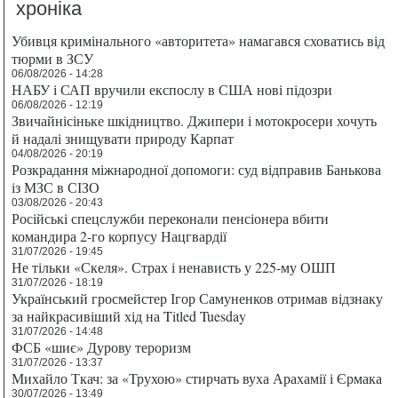
хроніка
Убивця кримінального «авторитета» намагався сховатись від
тюрми в ЗСУ
06/08/2026 - 14:28
НАБУ і САП вручили експослу в США нові підозри
06/08/2026 - 12:19
Звичайнісіньке шкідництво. Джипери і мотокросери хочуть
й надалі знищувати природу Карпат
04/08/2026 - 20:19
Розкрадання міжнародної допомоги: суд відправив Банькова
із МЗС в СІЗО
03/08/2026 - 20:43
Російські спецслужби переконали пенсіонера вбити
командира 2-го корпусу Нацгвардії
31/07/2026 - 19:45
Не тільки «Скеля». Страх і ненависть у 225-му ОШП
31/07/2026 - 18:19
Український гросмейстер Ігор Самуненков отримав відзнаку
за найкрасивіший хід на Titled Tuesday
31/07/2026 - 14:48
ФСБ «шиє» Дурову тероризм
31/07/2026 - 13:37
Михайло Ткач: за «Трухою» стирчать вуха Арахамії і Єрмака
30/07/2026 - 13:49