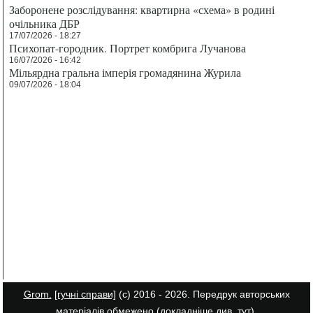
Заборонене розслідування: квартирна «схема» в родині
очільника ДБР
17/07/2026 - 18:27
Психопат-городник. Портрет комбрига Лучанова
16/07/2026 - 16:42
Мільярдна гральна імперія громадянина Журила
09/07/2026 - 18:04
Grom.
[гучні справи]
(с) 2016 - 2026. Передрук авторських
матеріалів обмежено (докладніше див.
тут
).