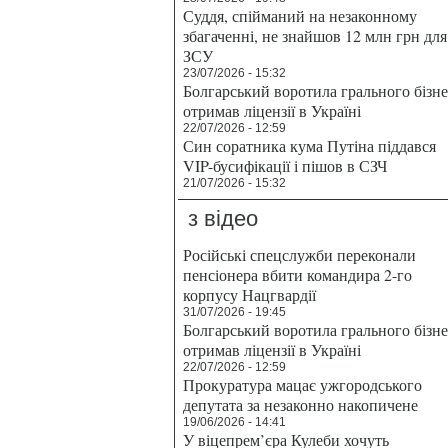
Суддя, спійманий на незаконному
збагаченні, не знайшов 12 млн грн для
ЗСУ
23/07/2026 - 15:32
Болгарський воротила грального бізн
отримав ліцензії в Україні
22/07/2026 - 12:59
Син соратника кума Путіна піддався
VIP-бусифікації і пішов в СЗЧ
21/07/2026 - 15:32
з відео
Російські спецслужби переконали
пенсіонера вбити командира 2-го
корпусу Нацгвардії
31/07/2026 - 19:45
Болгарський воротила грального бізн
отримав ліцензії в Україні
22/07/2026 - 12:59
Прокуратура мацає ужгородського
депутата за незаконно накопичене
19/06/2026 - 14:41
У віцепрем’єра Кулеби хочуть