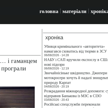
головна
матеріали
хронік
хроніка
Убивця кримінального «авторитета»
намагався сховатись від тюрми в ЗСУ
06/08/2026 - 14:28
х… і гаманцем
НАБУ і САП вручили експослу в СШ
нові підозри
і програли
06/08/2026 - 12:19
Звичайнісіньке шкідництво. Джипери 
мотокросери хочуть й надалі знищува
природу Карпат
04/08/2026 - 20:19
Розкрадання міжнародної допомоги: с
відправив Банькова із МЗС в СІЗО
03/08/2026 - 20:43
Російські спецслужби переконали