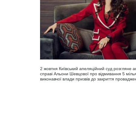
2 жовтня Київський апеляційний суд розгляне 
справі Альони Шевцової про відмивання 5 мілья
виконавчої влади призвів до закриття провадже