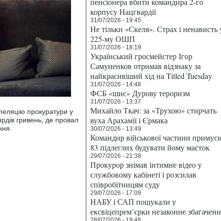
пенсіонера вбити командира 2-го
корпусу Нацгвардії
31/07/2026 - 19:45
Не тільки «Скеля». Страх і ненависть 
225-му ОШП
31/07/2026 - 18:19
Український гросмейстер Ігор
Самуненков отримав відзнаку за
найкрасивіший хід на Titled Tuesday
31/07/2026 - 14:48
ФСБ «шиє» Дурову тероризм
31/07/2026 - 13:37
Михайло Ткач: за «Трухою» стирчать
апеляцію прокуратури у
вуха Арахамії і Єрмака
рдів гривень, де провал
ння.
30/07/2026 - 13:49
Командир військової частини примус
83 підлеглих будувати йому маєток
29/07/2026 - 21:38
Прокурор знімав інтимне відео у
службовому кабінеті і розсилав
співробітницям суду
29/07/2026 - 17:09
НАБУ і САП пошукали у
ексвіцепрем’єрки незаконне збагаченн
28/07/2026 - 19:48