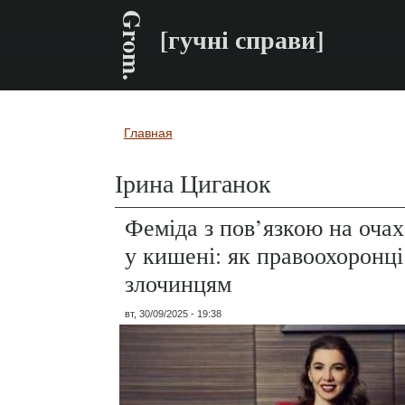
Grom.
[гучні справи]
Главная
Вы здесь
Ірина Циганок
Феміда з пов’язкою на оча
у кишені: як правоохоронц
злочинцям
вт, 30/09/2025 - 19:38