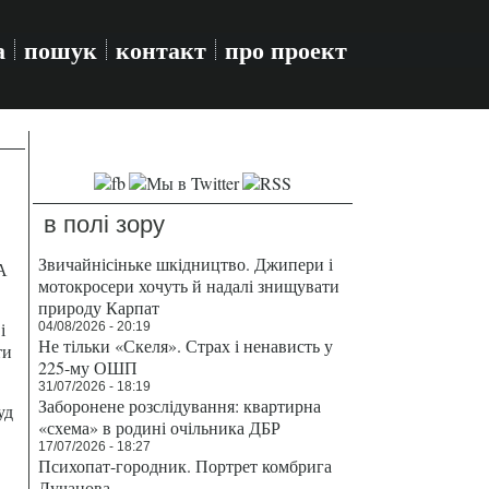
а
пошук
контакт
про проект
в полі зору
Звичайнісіньке шкідництво. Джипери і
А
мотокросери хочуть й надалі знищувати
природу Карпат
і
04/08/2026 - 20:19
Не тільки «Скеля». Страх і ненависть у
ти
225-му ОШП
31/07/2026 - 18:19
Заборонене розслідування: квартирна
уд
«схема» в родині очільника ДБР
17/07/2026 - 18:27
Психопат-городник. Портрет комбрига
Лучанова