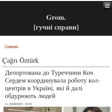
Grom.
[гучні справи]
Главная
Вы здесь
Çağrı Öztürk
Депортована до Туреччини Коч
Сердем координувала роботу кол-
центрів в Україні, які й далі
обдурюють людей
чт, 25/09/2025 - 20:02