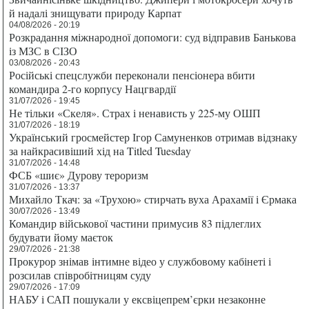
й надалі знищувати природу Карпат
04/08/2026 - 20:19
Розкрадання міжнародної допомоги: суд відправив Банькова
із МЗС в СІЗО
03/08/2026 - 20:43
Російські спецслужби переконали пенсіонера вбити
командира 2-го корпусу Нацгвардії
31/07/2026 - 19:45
Не тільки «Скеля». Страх і ненависть у 225-му ОШП
31/07/2026 - 18:19
Український гросмейстер Ігор Самуненков отримав відзнаку
за найкрасивіший хід на Titled Tuesday
31/07/2026 - 14:48
ФСБ «шиє» Дурову тероризм
31/07/2026 - 13:37
Михайло Ткач: за «Трухою» стирчать вуха Арахамії і Єрмака
30/07/2026 - 13:49
Командир військової частини примусив 83 підлеглих
будувати йому маєток
29/07/2026 - 21:38
Прокурор знімав інтимне відео у службовому кабінеті і
розсилав співробітницям суду
29/07/2026 - 17:09
НАБУ і САП пошукали у ексвіцепрем’єрки незаконне