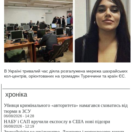
В Україні тривалий час діяла розгалужена мережа шахрайських
кол-центрів, орієнтованих на громадян Туреччини та країн ЄС.
хроніка
Убивця кримінального «авторитета» намагався сховатись від
тюрми в ЗСУ
06/08/2026 - 14:28
НАБУ і САП вручили експослу в США нові підозри
06/08/2026 - 12:19
Звичайнісіньке шкідництво. Джипери і мотокросери хочуть