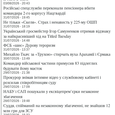
03/08/2026 - 20:43
Російські спецслужби переконали пенсіонера вбити
командира 2-го корпусу Нацгвардії
31/07/2026 - 19:45
Не тільки «Скеля». Страх і ненависть у 225-му ОШП
31/07/2026 - 18:19
Український гросмейстер Ігор Самуненков отримав відзнаку
за найкрасивіший хід на Titled Tuesday
31/07/2026 - 14:48
ФСБ «шиє» Дурову тероризм
31/07/2026 - 13:37
Михайло Ткач: за «Трухою» стирчать вуха Арахамії і Єрмака
30/07/2026 - 13:49
Командир військової частини примусив 83 підлеглих
будувати йому маєток
29/07/2026 - 21:38
Прокурор знімав інтимне відео у службовому кабінеті і
розсилав співробітницям суду
29/07/2026 - 17:09
НАБУ і САП пошукали у ексвіцепрем’єрки незаконне
збагачення
28/07/2026 - 19:48
Суддя, спійманий на незаконному збагаченні, не знайшов 12
млн грн для ЗСУ