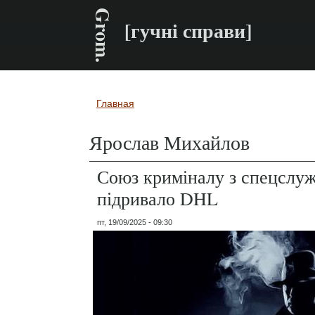
Grom.
[гучні справи]
Главная
Вы здесь
Ярослав Михайлов
Союз криміналу з спецслу
підривало DHL
пт, 19/09/2025 - 09:30