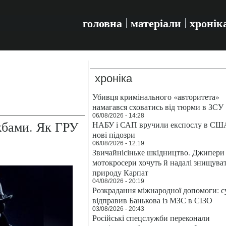
головна
матеріали
хронік
хроніка
Убивця кримінального «авторитета»
намагався сховатись від тюрми в ЗСУ
06/08/2026 - 14:28
жбами. Як ГРУ
НАБУ і САП вручили експослу в СШ
нові підозри
06/08/2026 - 12:19
Звичайнісіньке шкідництво. Джипери 
мотокросери хочуть й надалі знищува
природу Карпат
04/08/2026 - 20:19
Розкрадання міжнародної допомоги: с
відправив Банькова із МЗС в СІЗО
03/08/2026 - 20:43
Російські спецслужби переконали