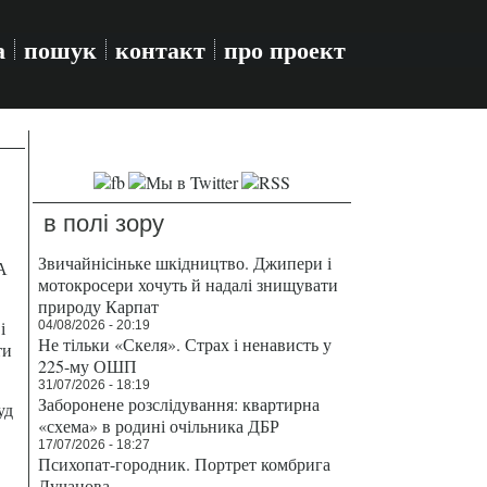
а
пошук
контакт
про проект
в полі зору
Звичайнісіньке шкідництво. Джипери і
А
мотокросери хочуть й надалі знищувати
природу Карпат
і
04/08/2026 - 20:19
Не тільки «Скеля». Страх і ненависть у
ти
225-му ОШП
31/07/2026 - 18:19
Заборонене розслідування: квартирна
уд
«схема» в родині очільника ДБР
17/07/2026 - 18:27
Психопат-городник. Портрет комбрига
Лучанова