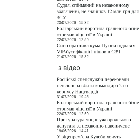
Суддя, спійманий на незаконному
збагаченні, не знайшов 12 млн грн для
ЗСУ
23/07/2026 - 15:32
Болгарський воротила грального бізн
отримав ліцензії в Україні
22/07/2026 - 12:59
Син соратника кума Путіна піддався
VIP-бусифікації і пішов в СЗЧ
21/07/2026 - 15:32
з відео
Російські спецслужби переконали
пенсіонера вбити командира 2-го
корпусу Нацгвардії
31/07/2026 - 19:45
Болгарський воротила грального бізн
отримав ліцензії в Україні
22/07/2026 - 12:59
Прокуратура мацає ужгородського
депутата за незаконно накопичене
19/06/2026 - 14:41
У віцепрем’єра Кулеби хочуть