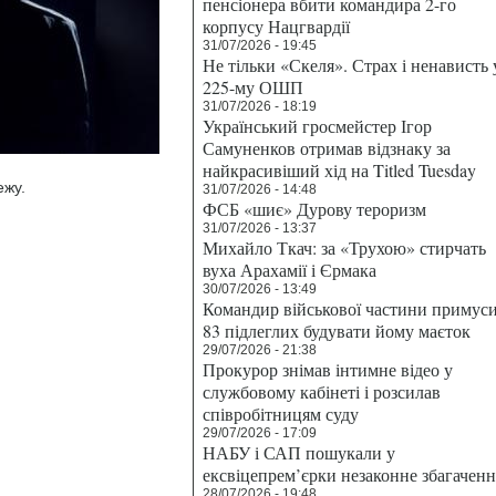
пенсіонера вбити командира 2-го
корпусу Нацгвардії
31/07/2026 - 19:45
Не тільки «Скеля». Страх і ненависть 
225-му ОШП
31/07/2026 - 18:19
Український гросмейстер Ігор
Самуненков отримав відзнаку за
найкрасивіший хід на Titled Tuesday
ежу.
31/07/2026 - 14:48
ФСБ «шиє» Дурову тероризм
31/07/2026 - 13:37
Михайло Ткач: за «Трухою» стирчать
вуха Арахамії і Єрмака
30/07/2026 - 13:49
Командир військової частини примус
83 підлеглих будувати йому маєток
29/07/2026 - 21:38
Прокурор знімав інтимне відео у
службовому кабінеті і розсилав
співробітницям суду
29/07/2026 - 17:09
НАБУ і САП пошукали у
ексвіцепрем’єрки незаконне збагаченн
28/07/2026 - 19:48