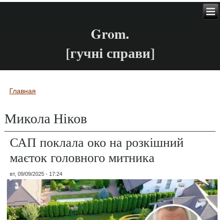
Grom.
[гучні справи]
Главная
Вы здесь
Микола Ніков
САП поклала око на розкішний
маєток головного митника
вт, 09/09/2025 - 17:24