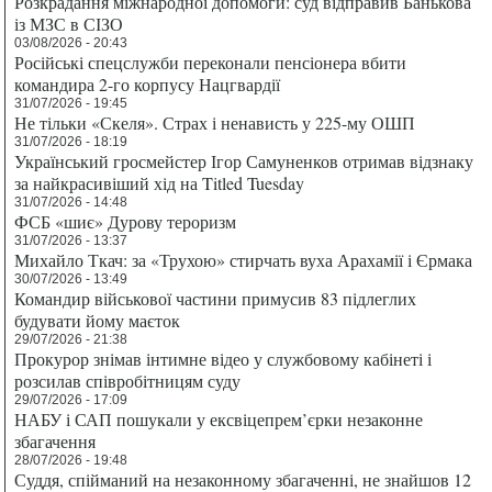
Розкрадання міжнародної допомоги: суд відправив Банькова
із МЗС в СІЗО
03/08/2026 - 20:43
Російські спецслужби переконали пенсіонера вбити
командира 2-го корпусу Нацгвардії
31/07/2026 - 19:45
Не тільки «Скеля». Страх і ненависть у 225-му ОШП
31/07/2026 - 18:19
Український гросмейстер Ігор Самуненков отримав відзнаку
за найкрасивіший хід на Titled Tuesday
31/07/2026 - 14:48
ФСБ «шиє» Дурову тероризм
31/07/2026 - 13:37
Михайло Ткач: за «Трухою» стирчать вуха Арахамії і Єрмака
30/07/2026 - 13:49
Командир військової частини примусив 83 підлеглих
будувати йому маєток
29/07/2026 - 21:38
Прокурор знімав інтимне відео у службовому кабінеті і
розсилав співробітницям суду
29/07/2026 - 17:09
НАБУ і САП пошукали у ексвіцепрем’єрки незаконне
збагачення
28/07/2026 - 19:48
Суддя, спійманий на незаконному збагаченні, не знайшов 12