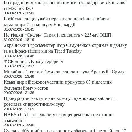
Розкрадання міжнародної допомоги: суд відправив Банькова
із МЗС в СІЗО
03/08/2026 - 20:43
Російські спецслужби переконали пенсіонера вбити
командира 2-го корпусу Нацгвардії
31/07/2026 - 19:45
Не тільки «Скеля». Страх і ненависть у 225-му ОШП
31/07/2026 - 18:19
Український гросмейстер Ігор Самуненков отримав відзнаку
за найкрасивіший хід на Titled Tuesday
31/07/2026 - 14:48
ФСБ «шиє» Дурову тероризм
31/07/2026 - 13:37
Михайло Ткач: за «Трухою» стирчать вуха Арахамії і Єрмака
30/07/2026 - 13:49
Командир військової частини примусив 83 підлеглих
будувати йому маєток
29/07/2026 - 21:38
Прокурор знімав інтимне відео у службовому кабінеті і
розсилав співробітницям суду
29/07/2026 - 17:09
НАБУ і САП пошукали у ексвіцепрем’єрки незаконне
збагачення
28/07/2026 - 19:48
Суддя, спійманий на незаконному збагаченні, не знайшов 12