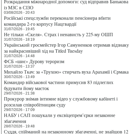
Розкрадання міжнародної допомоги: суд відправив Банькова
із МЗС в СІЗО
03/08/2026 - 20:43
Російські спецслужби переконали пенсіонера вбити
командира 2-го корпусу Нацгвардії
31/07/2026 - 19:45
Не тільки «Скеля». Страх і ненависть у 225-му ОШП
31/07/2026 - 18:19
Український гросмейстер Ігор Самуненков отримав відзнаку
за найкрасивіший хід на Titled Tuesday
31/07/2026 - 14:48
ФСБ «шиє» Дурову тероризм
31/07/2026 - 13:37
Михайло Ткач: за «Трухою» стирчать вуха Арахамії і Єрмака
30/07/2026 - 13:49
Командир військової частини примусив 83 підлеглих
будувати йому маєток
29/07/2026 - 21:38
Прокурор знімав інтимне відео у службовому кабінеті і
розсилав співробітницям суду
29/07/2026 - 17:09
НАБУ і САП пошукали у ексвіцепрем’єрки незаконне
збагачення
28/07/2026 - 19:48
Суддя, спійманий на незаконному збагаченні, не знайшов 12