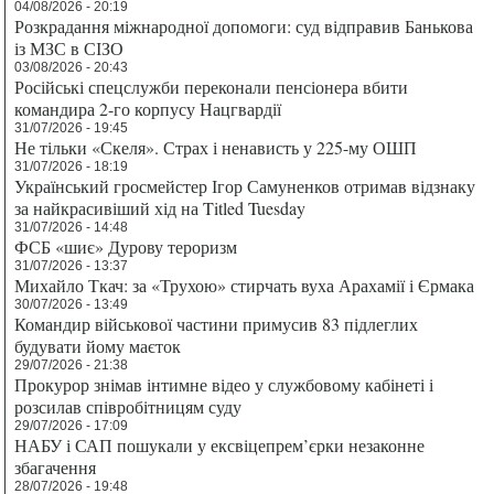
04/08/2026 - 20:19
Розкрадання міжнародної допомоги: суд відправив Банькова
із МЗС в СІЗО
03/08/2026 - 20:43
Російські спецслужби переконали пенсіонера вбити
командира 2-го корпусу Нацгвардії
31/07/2026 - 19:45
Не тільки «Скеля». Страх і ненависть у 225-му ОШП
31/07/2026 - 18:19
Український гросмейстер Ігор Самуненков отримав відзнаку
за найкрасивіший хід на Titled Tuesday
31/07/2026 - 14:48
ФСБ «шиє» Дурову тероризм
31/07/2026 - 13:37
Михайло Ткач: за «Трухою» стирчать вуха Арахамії і Єрмака
30/07/2026 - 13:49
Командир військової частини примусив 83 підлеглих
будувати йому маєток
29/07/2026 - 21:38
Прокурор знімав інтимне відео у службовому кабінеті і
розсилав співробітницям суду
29/07/2026 - 17:09
НАБУ і САП пошукали у ексвіцепрем’єрки незаконне
збагачення
28/07/2026 - 19:48