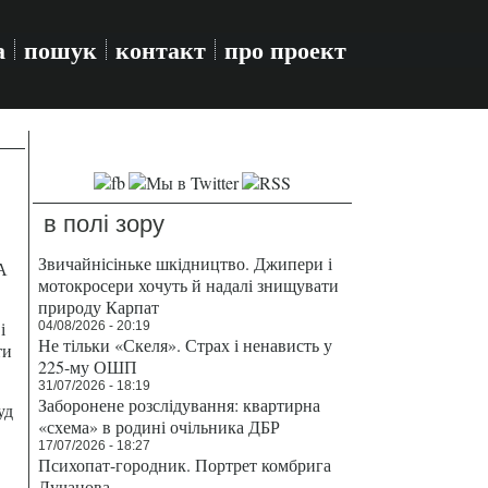
а
пошук
контакт
про проект
в полі зору
Звичайнісіньке шкідництво. Джипери і
А
мотокросери хочуть й надалі знищувати
природу Карпат
і
04/08/2026 - 20:19
Не тільки «Скеля». Страх і ненависть у
ти
225-му ОШП
31/07/2026 - 18:19
Заборонене розслідування: квартирна
уд
«схема» в родині очільника ДБР
17/07/2026 - 18:27
Психопат-городник. Портрет комбрига
Лучанова