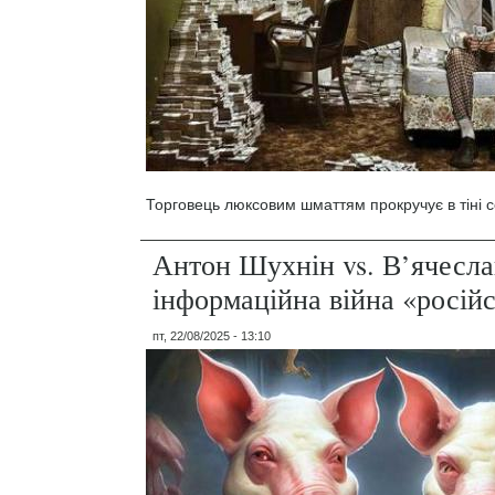
Торговець люксовим шматтям прокручує в тіні со
Антон Шухнін vs. В’ячесла
інформаційна війна «російс
пт, 22/08/2025 - 13:10