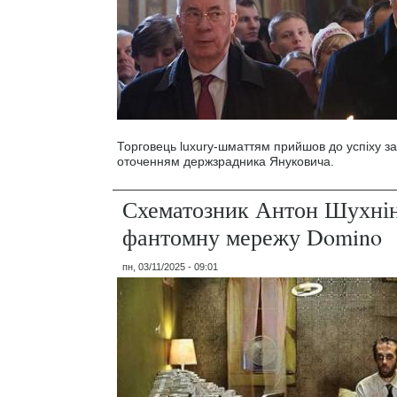
Торговець luxury-шматтям прийшов до успіху за
оточенням держзрадника Януковича.
Схематозник Антон Шухнін
фантомну мережу Domino
пн, 03/11/2025 - 09:01