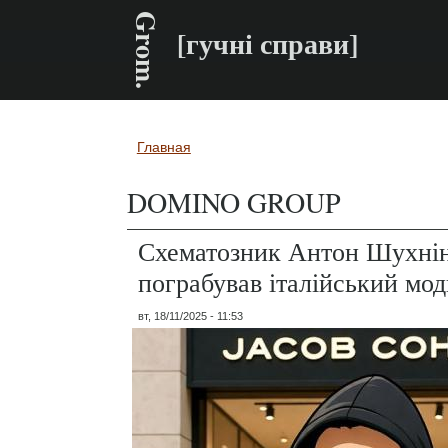
Grom.
[гучні справи]
Главная
Вы здесь
DOMINO GROUP
Схематозник Антон Шухнін
пограбував італійський мо
вт, 18/11/2025 - 11:53