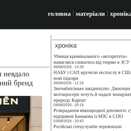
головна
матеріали
хронік
хроніка
Убивця кримінального «авторитета»
намагався сховатись від тюрми в ЗСУ
06/08/2026 - 14:28
 невдало
НАБУ і САП вручили експослу в СШ
нові підозри
дний бренд
06/08/2026 - 12:19
Звичайнісіньке шкідництво. Джипери 
мотокросери хочуть й надалі знищува
природу Карпат
04/08/2026 - 20:19
Розкрадання міжнародної допомоги: с
відправив Банькова із МЗС в СІЗО
03/08/2026 - 20:43
Російські спецслужби переконали