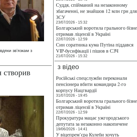
Суддя, спійманий на незаконному
збагаченні, не знайшов 12 млн грн для
ЗСУ
23/07/2026 - 15:32
Болгарський воротила грального бізн
отримав ліцензії в Україні
22/07/2026 - 12:59
Син соратника кума Путіна піддався
VIP-бусифікації і пішов в СЗЧ
вдяки зв’язкам з
21/07/2026 - 15:32
з відео
 створив
Російські спецслужби переконали
пенсіонера вбити командира 2-го
корпусу Нацгвардії
31/07/2026 - 19:45
Болгарський воротила грального бізн
отримав ліцензії в Україні
22/07/2026 - 12:59
Прокуратура мацає ужгородського
депутата за незаконно накопичене
19/06/2026 - 14:41
У віцепрем’єра Кулеби хочуть