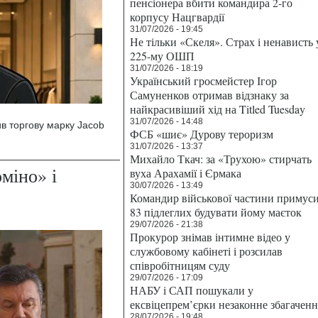
пенсіонера вбити командира 2-го
корпусу Нацгвардії
31/07/2026 - 19:45
Не тільки «Скеля». Страх і ненависть 
225-му ОШП
31/07/2026 - 18:19
Український гросмейстер Ігор
Самуненков отримав відзнаку за
найкрасивіший хід на Titled Tuesday
31/07/2026 - 14:48
ив торгову марку Jacob
ФСБ «шиє» Дурову тероризм
31/07/2026 - 13:37
Михайло Ткач: за «Трухою» стирчать
міно» і
вуха Арахамії і Єрмака
30/07/2026 - 13:49
Командир військової частини примус
83 підлеглих будувати йому маєток
29/07/2026 - 21:38
Прокурор знімав інтимне відео у
службовому кабінеті і розсилав
співробітницям суду
29/07/2026 - 17:09
НАБУ і САП пошукали у
ексвіцепрем’єрки незаконне збагаченн
28/07/2026 - 19:48