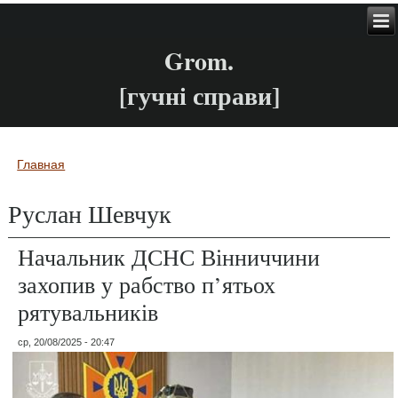
Grom.
[гучні справи]
Главная
Вы здесь
Руслан Шевчук
Начальник ДСНС Вінниччини
захопив у рабство п’ятьох
рятувальників
ср, 20/08/2025 - 20:47