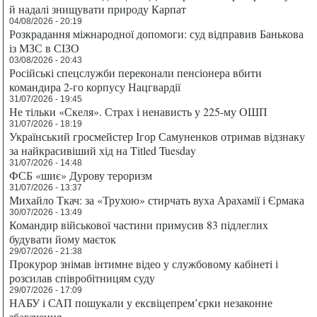
й надалі знищувати природу Карпат
04/08/2026 - 20:19
Розкрадання міжнародної допомоги: суд відправив Банькова
із МЗС в СІЗО
03/08/2026 - 20:43
Російські спецслужби переконали пенсіонера вбити
командира 2-го корпусу Нацгвардії
31/07/2026 - 19:45
Не тільки «Скеля». Страх і ненависть у 225-му ОШП
31/07/2026 - 18:19
Український гросмейстер Ігор Самуненков отримав відзнаку
за найкрасивіший хід на Titled Tuesday
31/07/2026 - 14:48
ФСБ «шиє» Дурову тероризм
31/07/2026 - 13:37
Михайло Ткач: за «Трухою» стирчать вуха Арахамії і Єрмака
30/07/2026 - 13:49
Командир військової частини примусив 83 підлеглих
будувати йому маєток
29/07/2026 - 21:38
Прокурор знімав інтимне відео у службовому кабінеті і
розсилав співробітницям суду
29/07/2026 - 17:09
НАБУ і САП пошукали у ексвіцепрем’єрки незаконне
збагачення