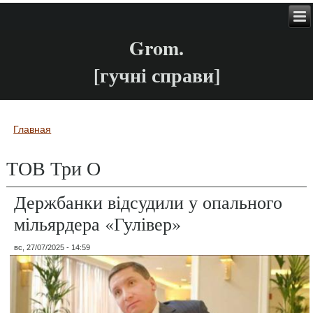
Grom.
[гучні справи]
Главная
Вы здесь
ТОВ Три О
Держбанки відсудили у опального
мільярдера «Гулівер»
вс, 27/07/2025 - 14:59