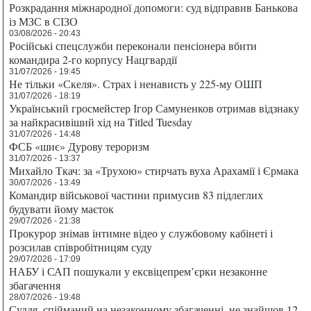
Розкрадання міжнародної допомоги: суд відправив Банькова
із МЗС в СІЗО
03/08/2026 - 20:43
Російські спецслужби переконали пенсіонера вбити
командира 2-го корпусу Нацгвардії
31/07/2026 - 19:45
Не тільки «Скеля». Страх і ненависть у 225-му ОШП
31/07/2026 - 18:19
Український гросмейстер Ігор Самуненков отримав відзнаку
за найкрасивіший хід на Titled Tuesday
31/07/2026 - 14:48
ФСБ «шиє» Дурову тероризм
31/07/2026 - 13:37
Михайло Ткач: за «Трухою» стирчать вуха Арахамії і Єрмака
30/07/2026 - 13:49
Командир військової частини примусив 83 підлеглих
будувати йому маєток
29/07/2026 - 21:38
Прокурор знімав інтимне відео у службовому кабінеті і
розсилав співробітницям суду
29/07/2026 - 17:09
НАБУ і САП пошукали у ексвіцепрем’єрки незаконне
збагачення
28/07/2026 - 19:48
Суддя, спійманий на незаконному збагаченні, не знайшов 12