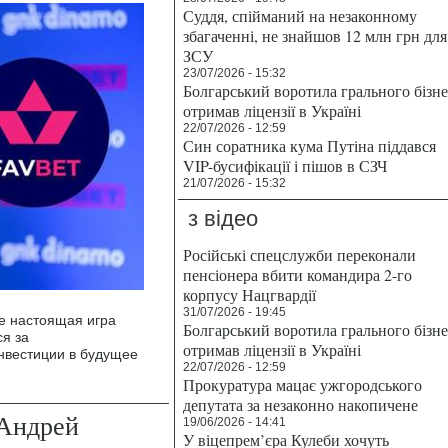
Суддя, спійманий на незаконному
збагаченні, не знайшов 12 млн грн для
ЗСУ
23/07/2026 - 15:32
Болгарський воротила грального бізн
отримав ліцензії в Україні
22/07/2026 - 12:59
Син соратника кума Путіна піддався
VIP-бусифікації і пішов в СЗЧ
21/07/2026 - 15:32
з відео
Російські спецслужби переконали
пенсіонера вбити командира 2-го
корпусу Нацгвардії
31/07/2026 - 19:45
де настоящая игра
Болгарський воротила грального бізн
ся за
отримав ліцензії в Україні
нвестиции в будущее
22/07/2026 - 12:59
Прокуратура мацає ужгородського
депутата за незаконно накопичене
 Андрей
19/06/2026 - 14:41
У віцепрем’єра Кулеби хочуть