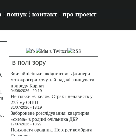
а
пошук
контакт
про проект
в полі зору
Звичайнісіньке шкідництво. Джипери і
А
мотокросери хочуть й надалі знищувати
природу Карпат
і
04/08/2026 - 20:19
Не тільки «Скеля». Страх і ненависть у
ти
225-му ОШП
31/07/2026 - 18:19
Заборонене розслідування: квартирна
уд
«схема» в родині очільника ДБР
17/07/2026 - 18:27
Психопат-городник. Портрет комбрига
Лучанова