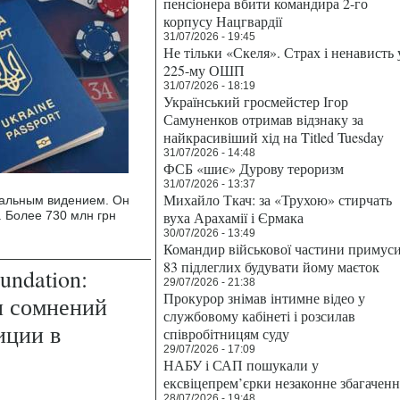
пенсіонера вбити командира 2-го
корпусу Нацгвардії
31/07/2026 - 19:45
Не тільки «Скеля». Страх і ненависть 
225-му ОШП
31/07/2026 - 18:19
Український гросмейстер Ігор
Самуненков отримав відзнаку за
найкрасивіший хід на Titled Tuesday
31/07/2026 - 14:48
ФСБ «шиє» Дурову тероризм
31/07/2026 - 13:37
Михайло Ткач: за «Трухою» стирчать
бальным видением. Он
. Более 730 млн грн
вуха Арахамії і Єрмака
30/07/2026 - 13:49
Командир військової частини примус
83 підлеглих будувати йому маєток
undation:
29/07/2026 - 21:38
Прокурор знімав інтимне відео у
и сомнений
службовому кабінеті і розсилав
иции в
співробітницям суду
29/07/2026 - 17:09
НАБУ і САП пошукали у
ексвіцепрем’єрки незаконне збагаченн
28/07/2026 - 19:48