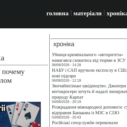
головна
матеріали
хронік
хроніка
Убивця кримінального «авторитета»
ха
намагався сховатись від тюрми в ЗСУ
06/08/2026 - 14:28
: почему
НАБУ і САП вручили експослу в СШ
нові підозри
олом
06/08/2026 - 12:19
Звичайнісіньке шкідництво. Джипери 
мотокросери хочуть й надалі знищува
природу Карпат
04/08/2026 - 20:19
Розкрадання міжнародної допомоги: с
відправив Банькова із МЗС в СІЗО
03/08/2026 - 20:43
Російські спецслужби переконали