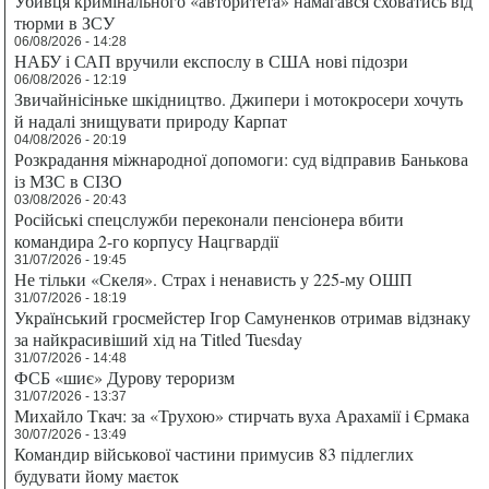
Убивця кримінального «авторитета» намагався сховатись від
тюрми в ЗСУ
06/08/2026 - 14:28
НАБУ і САП вручили експослу в США нові підозри
06/08/2026 - 12:19
Звичайнісіньке шкідництво. Джипери і мотокросери хочуть
й надалі знищувати природу Карпат
04/08/2026 - 20:19
Розкрадання міжнародної допомоги: суд відправив Банькова
із МЗС в СІЗО
03/08/2026 - 20:43
Російські спецслужби переконали пенсіонера вбити
командира 2-го корпусу Нацгвардії
31/07/2026 - 19:45
Не тільки «Скеля». Страх і ненависть у 225-му ОШП
31/07/2026 - 18:19
Український гросмейстер Ігор Самуненков отримав відзнаку
за найкрасивіший хід на Titled Tuesday
31/07/2026 - 14:48
ФСБ «шиє» Дурову тероризм
31/07/2026 - 13:37
Михайло Ткач: за «Трухою» стирчать вуха Арахамії і Єрмака
30/07/2026 - 13:49
Командир військової частини примусив 83 підлеглих
будувати йому маєток