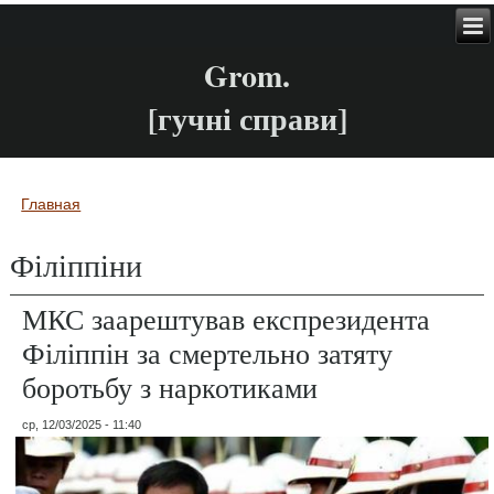
Grom.
[гучні справи]
Главная
Вы здесь
Філіппіни
МКС заарештував експрезидента
Філіппін за смертельно затяту
боротьбу з наркотиками
ср, 12/03/2025 - 11:40