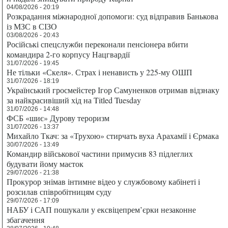
04/08/2026 - 20:19
Розкрадання міжнародної допомоги: суд відправив Банькова
із МЗС в СІЗО
03/08/2026 - 20:43
Російські спецслужби переконали пенсіонера вбити
командира 2-го корпусу Нацгвардії
31/07/2026 - 19:45
Не тільки «Скеля». Страх і ненависть у 225-му ОШП
31/07/2026 - 18:19
Український гросмейстер Ігор Самуненков отримав відзнаку
за найкрасивіший хід на Titled Tuesday
31/07/2026 - 14:48
ФСБ «шиє» Дурову тероризм
31/07/2026 - 13:37
Михайло Ткач: за «Трухою» стирчать вуха Арахамії і Єрмака
30/07/2026 - 13:49
Командир військової частини примусив 83 підлеглих
будувати йому маєток
29/07/2026 - 21:38
Прокурор знімав інтимне відео у службовому кабінеті і
розсилав співробітницям суду
29/07/2026 - 17:09
НАБУ і САП пошукали у ексвіцепрем’єрки незаконне
збагачення