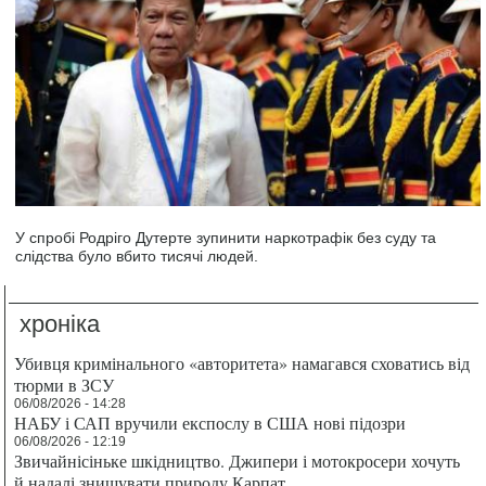
У спробі Родріго Дутерте зупинити наркотрафік без суду та
слідства було вбито тисячі людей.
хроніка
Убивця кримінального «авторитета» намагався сховатись від
тюрми в ЗСУ
06/08/2026 - 14:28
НАБУ і САП вручили експослу в США нові підозри
06/08/2026 - 12:19
Звичайнісіньке шкідництво. Джипери і мотокросери хочуть
й надалі знищувати природу Карпат