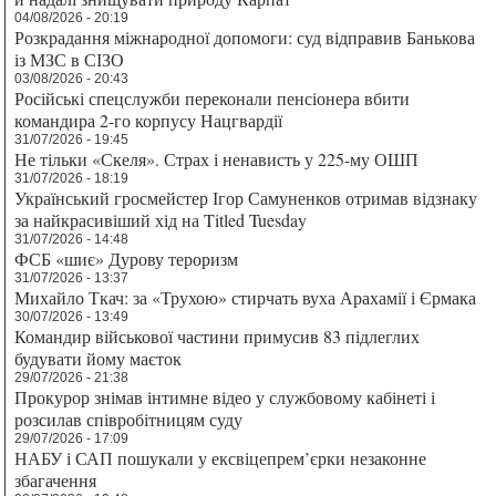
04/08/2026 - 20:19
Розкрадання міжнародної допомоги: суд відправив Банькова
із МЗС в СІЗО
03/08/2026 - 20:43
Російські спецслужби переконали пенсіонера вбити
командира 2-го корпусу Нацгвардії
31/07/2026 - 19:45
Не тільки «Скеля». Страх і ненависть у 225-му ОШП
31/07/2026 - 18:19
Український гросмейстер Ігор Самуненков отримав відзнаку
за найкрасивіший хід на Titled Tuesday
31/07/2026 - 14:48
ФСБ «шиє» Дурову тероризм
31/07/2026 - 13:37
Михайло Ткач: за «Трухою» стирчать вуха Арахамії і Єрмака
30/07/2026 - 13:49
Командир військової частини примусив 83 підлеглих
будувати йому маєток
29/07/2026 - 21:38
Прокурор знімав інтимне відео у службовому кабінеті і
розсилав співробітницям суду
29/07/2026 - 17:09
НАБУ і САП пошукали у ексвіцепрем’єрки незаконне
збагачення