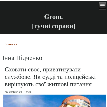
Grom.
[гучні справи]
Главная
Вы здесь
Інна Підченко
Сховати своє, приватизувати
службове. Як судді та поліцейські
вирішують свої житлові питання
сб, 28/12/2024 - 14:20