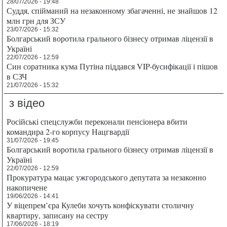
28/07/2026 - 19:48
Суддя, спійманий на незаконному збагаченні, не знайшов 12
млн грн для ЗСУ
23/07/2026 - 15:32
Болгарський воротила грального бізнесу отримав ліцензії в
Україні
22/07/2026 - 12:59
Син соратника кума Путіна піддався VIP-бусифікації і пішов
в СЗЧ
21/07/2026 - 15:32
з відео
Російські спецслужби переконали пенсіонера вбити
командира 2-го корпусу Нацгвардії
31/07/2026 - 19:45
Болгарський воротила грального бізнесу отримав ліцензії в
Україні
22/07/2026 - 12:59
Прокуратура мацає ужгородського депутата за незаконно
накопичене
19/06/2026 - 14:41
У віцепрем’єра Кулеби хочуть конфіскувати столичну
квартиру, записану на сестру
17/06/2026 - 18:19