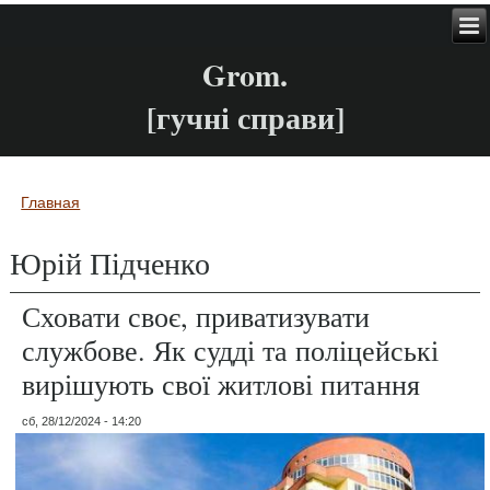
Grom.
[гучні справи]
Главная
Вы здесь
Юрій Підченко
Сховати своє, приватизувати
службове. Як судді та поліцейські
вирішують свої житлові питання
сб, 28/12/2024 - 14:20