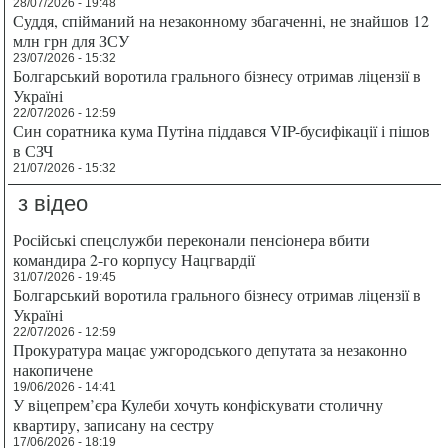
28/07/2026 - 19:48
Суддя, спійманий на незаконному збагаченні, не знайшов 12
млн грн для ЗСУ
23/07/2026 - 15:32
Болгарський воротила грального бізнесу отримав ліцензії в
Україні
22/07/2026 - 12:59
Син соратника кума Путіна піддався VIP-бусифікації і пішов
в СЗЧ
21/07/2026 - 15:32
з відео
Російські спецслужби переконали пенсіонера вбити
командира 2-го корпусу Нацгвардії
31/07/2026 - 19:45
Болгарський воротила грального бізнесу отримав ліцензії в
Україні
22/07/2026 - 12:59
Прокуратура мацає ужгородського депутата за незаконно
накопичене
19/06/2026 - 14:41
У віцепрем’єра Кулеби хочуть конфіскувати столичну
квартиру, записану на сестру
17/06/2026 - 18:19