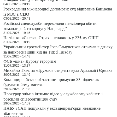
04/08/2026 - 20:19
Розкрадання міжнародної допомоги: суд відправив Банькова
із МЗС в СІЗО
03/08/2026 - 20:43
Російські спецслужби переконали пенсіонера вбити
командира 2-го корпусу Нацгвардії
31/07/2026 - 19:45
Не тільки «Скеля». Страх і ненависть у 225-му ОШП
31/07/2026 - 18:19
Український гросмейстер Ігор Самуненков отримав відзнаку
за найкрасивіший хід на Titled Tuesday
31/07/2026 - 14:48
ФСБ «шиє» Дурову тероризм
31/07/2026 - 13:37
Михайло Ткач: за «Трухою» стирчать вуха Арахамії і Єрмака
30/07/2026 - 13:49
Командир військової частини примусив 83 підлеглих
будувати йому маєток
29/07/2026 - 21:38
Прокурор знімав інтимне відео у службовому кабінеті і
розсилав співробітницям суду
29/07/2026 - 17:09
НАБУ і САП пошукали у ексвіцепрем’єрки незаконне
збагачення