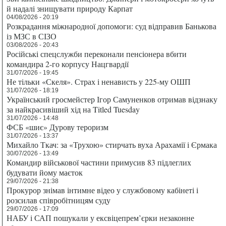
й надалі знищувати природу Карпат
04/08/2026 - 20:19
Розкрадання міжнародної допомоги: суд відправив Банькова
із МЗС в СІЗО
03/08/2026 - 20:43
Російські спецслужби переконали пенсіонера вбити
командира 2-го корпусу Нацгвардії
31/07/2026 - 19:45
Не тільки «Скеля». Страх і ненависть у 225-му ОШП
31/07/2026 - 18:19
Український гросмейстер Ігор Самуненков отримав відзнаку
за найкрасивіший хід на Titled Tuesday
31/07/2026 - 14:48
ФСБ «шиє» Дурову тероризм
31/07/2026 - 13:37
Михайло Ткач: за «Трухою» стирчать вуха Арахамії і Єрмака
30/07/2026 - 13:49
Командир військової частини примусив 83 підлеглих
будувати йому маєток
29/07/2026 - 21:38
Прокурор знімав інтимне відео у службовому кабінеті і
розсилав співробітницям суду
29/07/2026 - 17:09
НАБУ і САП пошукали у ексвіцепрем’єрки незаконне