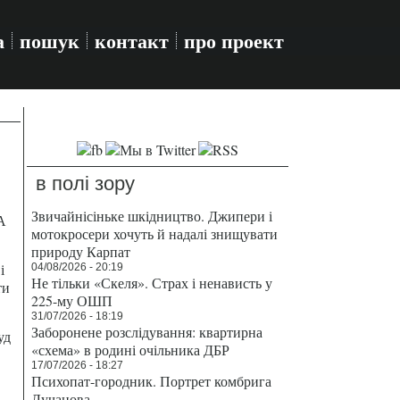
а
пошук
контакт
про проект
в полі зору
Звичайнісіньке шкідництво. Джипери і
А
мотокросери хочуть й надалі знищувати
природу Карпат
і
04/08/2026 - 20:19
Не тільки «Скеля». Страх і ненависть у
ти
225-му ОШП
31/07/2026 - 18:19
Заборонене розслідування: квартирна
уд
«схема» в родині очільника ДБР
17/07/2026 - 18:27
Психопат-городник. Портрет комбрига
Лучанова