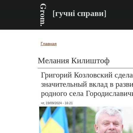
Grom.
[гучні справи]
Главная
Вы здесь
Мелания Килиштоф
Григорий Козловский сдел
значительный вклад в разви
родного села Городиславич
чт, 19/09/2024 - 16:21