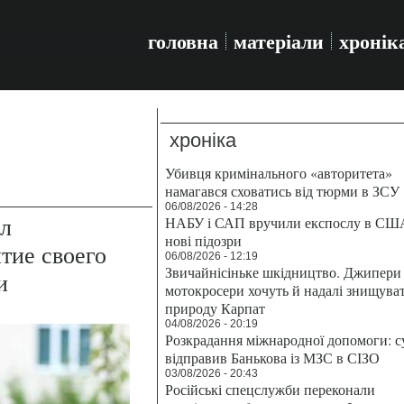
головна
матеріали
хронік
хроніка
Убивця кримінального «авторитета»
намагався сховатись від тюрми в ЗСУ
06/08/2026 - 14:28
ал
НАБУ і САП вручили експослу в СШ
нові підозри
тие своего
06/08/2026 - 12:19
Звичайнісіньке шкідництво. Джипери 
и
мотокросери хочуть й надалі знищува
природу Карпат
04/08/2026 - 20:19
Розкрадання міжнародної допомоги: с
відправив Банькова із МЗС в СІЗО
03/08/2026 - 20:43
Російські спецслужби переконали