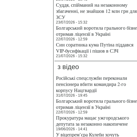
Суддя, спійманий на незаконному
збагаченні, не знайшов 12 млн грн для
ЗСУ
23/07/2026 - 15:32
Болгарський воротила грального бізн
отримав ліцензії в Україні
22/07/2026 - 12:59
Син соратника кума Путіна піддався
VIP-бусифікації і пішов в СЗЧ
21/07/2026 - 15:32
з відео
Російські спецслужби переконали
пенсіонера вбити командира 2-го
корпусу Нацгвардії
31/07/2026 - 19:45
Болгарський воротила грального бізн
отримав ліцензії в Україні
22/07/2026 - 12:59
Прокуратура мацає ужгородського
депутата за незаконно накопичене
19/06/2026 - 14:41
У віцепрем’єра Кулеби хочуть