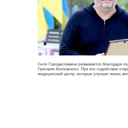
Село Городиславичи развивается благодаря п
Григория Козловского. При его содействии отк
медицинский центр, которые улучшат жизнь жи