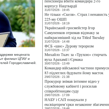
пенсіонера вбити командира 2-го
корпусу Нацгвардії
31/07/2026 - 19:45
Не тільки «Скеля». Страх і ненависть 
225-му ОШП
31/07/2026 - 18:19
Український гросмейстер Ігор
Самуненков отримав відзнаку за
найкрасивіший хід на Titled Tuesday
31/07/2026 - 14:48
ФСБ «шиє» Дурову тероризм
31/07/2026 - 13:37
Михайло Ткач: за «Трухою» стирчать
оддержке мецената
рыт филиал ЦПАУ и
вуха Арахамії і Єрмака
телей Городиславичей.
30/07/2026 - 13:49
Командир військової частини примус
83 підлеглих будувати йому маєток
29/07/2026 - 21:38
Прокурор знімав інтимне відео у
службовому кабінеті і розсилав
співробітницям суду
29/07/2026 - 17:09
НАБУ і САП пошукали у
ексвіцепрем’єрки незаконне збагаченн
28/07/2026 - 19:48