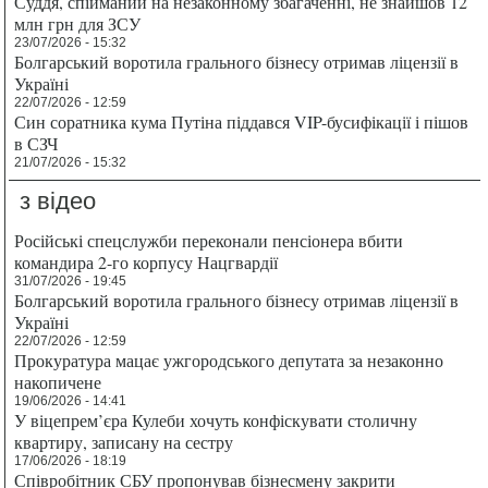
Суддя, спійманий на незаконному збагаченні, не знайшов 12
млн грн для ЗСУ
23/07/2026 - 15:32
Болгарський воротила грального бізнесу отримав ліцензії в
Україні
22/07/2026 - 12:59
Син соратника кума Путіна піддався VIP-бусифікації і пішов
в СЗЧ
21/07/2026 - 15:32
з відео
Російські спецслужби переконали пенсіонера вбити
командира 2-го корпусу Нацгвардії
31/07/2026 - 19:45
Болгарський воротила грального бізнесу отримав ліцензії в
Україні
22/07/2026 - 12:59
Прокуратура мацає ужгородського депутата за незаконно
накопичене
19/06/2026 - 14:41
У віцепрем’єра Кулеби хочуть конфіскувати столичну
квартиру, записану на сестру
17/06/2026 - 18:19
Співробітник СБУ пропонував бізнесмену закрити