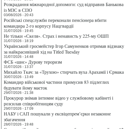
Розкрадання міжнародної допомоги: суд відправив Банькова
із МЗС в СІЗО
03/08/2026 - 20:43
Російські спецслужби переконали пенсіонера вбити
командира 2-го корпусу Нацгвардії
31/07/2026 - 19:45
Не тільки «Скеля». Страх і ненависть у 225-му ОШП
31/07/2026 - 18:19
Український гросмейстер Ігор Самуненков отримав відзнаку
за найкрасивіший хід на Titled Tuesday
31/07/2026 - 14:48
ФСБ «шиє» Дурову тероризм
31/07/2026 - 13:37
Михайло Ткач: за «Трухою» стирчать вуха Арахамії і Єрмака
30/07/2026 - 13:49
Командир військової частини примусив 83 підлеглих
будувати йому маєток
29/07/2026 - 21:38
Прокурор знімав інтимне відео у службовому кабінеті і
розсилав співробітницям суду
29/07/2026 - 17:09
НАБУ і САП пошукали у ексвіцепрем’єрки незаконне
збагачення
28/07/2026 - 19:48