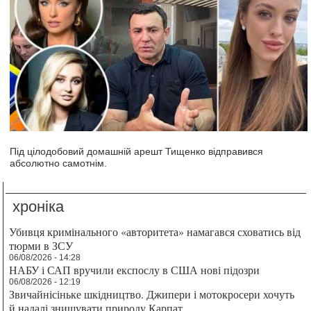
Під цілодобовий домашній арешт Тищенко відправився
абсолютно самотнім.
хроніка
Убивця кримінального «авторитета» намагався сховатись від
тюрми в ЗСУ
06/08/2026 - 14:28
НАБУ і САП вручили експослу в США нові підозри
06/08/2026 - 12:19
Звичайнісіньке шкідництво. Джипери і мотокросери хочуть
й надалі знищувати природу Карпат