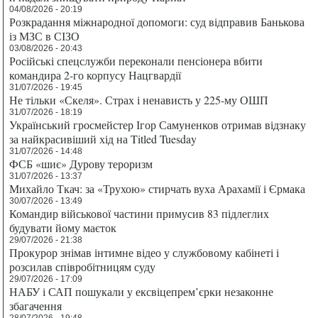
04/08/2026 - 20:19
Розкрадання міжнародної допомоги: суд відправив Банькова
із МЗС в СІЗО
03/08/2026 - 20:43
Російські спецслужби переконали пенсіонера вбити
командира 2-го корпусу Нацгвардії
31/07/2026 - 19:45
Не тільки «Скеля». Страх і ненависть у 225-му ОШП
31/07/2026 - 18:19
Український гросмейстер Ігор Самуненков отримав відзнаку
за найкрасивіший хід на Titled Tuesday
31/07/2026 - 14:48
ФСБ «шиє» Дурову тероризм
31/07/2026 - 13:37
Михайло Ткач: за «Трухою» стирчать вуха Арахамії і Єрмака
30/07/2026 - 13:49
Командир військової частини примусив 83 підлеглих
будувати йому маєток
29/07/2026 - 21:38
Прокурор знімав інтимне відео у службовому кабінеті і
розсилав співробітницям суду
29/07/2026 - 17:09
НАБУ і САП пошукали у ексвіцепрем’єрки незаконне
збагачення
28/07/2026 - 19:48