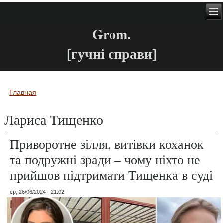
Grom.
[гучні справи]
Главная
Вы здесь
Лариса Тищенко
Приворотне зілля, витівки коханок
та подружні зради – чому ніхто не
прийшов підтримати Тищенка в суді
ср, 26/06/2024 - 21:02