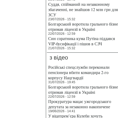
Суддя, спійманий на незаконному
збагаченні, не знайшов 12 млн грн для
ЗСУ
23/07/2026 - 15:32
Болгарський воротила грального бізн
отримав ліцензії в Україні
22/07/2026 - 12:59
Син соратника кума Путіна піддався
VIP-бусифікації і пішов в СЗЧ
21/07/2026 - 15:32
з відео
Російські спецслужби переконали
пенсіонера вбити командира 2-го
корпусу Нацгвардії
31/07/2026 - 19:45
Болгарський воротила грального бізн
отримав ліцензії в Україні
22/07/2026 - 12:59
Прокуратура мацає ужгородського
депутата за незаконно накопичене
19/06/2026 - 14:41
У віцепрем’єра Кулеби хочуть