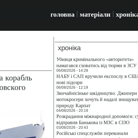
головна
матеріали
хронік
хроніка
Убивця кримінального «авторитета»
намагався сховатись від тюрми в ЗСУ
06/08/2026 - 14:28
а корабль
НАБУ і САП вручили експослу в СШ
нові підозри
овского
06/08/2026 - 12:19
Звичайнісіньке шкідництво. Джипери 
мотокросери хочуть й надалі знищува
природу Карпат
04/08/2026 - 20:19
Розкрадання міжнародної допомоги: с
відправив Банькова із МЗС в СІЗО
03/08/2026 - 20:43
Російські спецслужби переконали