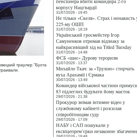
пенсіонера вбити командира 2-го
корпусу Нацгвардії
31/07/2026 - 19:45
Не тільки «Скеля». Страх і ненависть 
225-му ОШП
31/07/2026 - 18:19
Український гросмейстер Ігор
Самуненков отримав відзнаку за
найкрасивіший хід на Titled Tuesday
31/07/2026 - 14:48
ФСБ «шиє» Дурову тероризм
31/07/2026 - 13:37
вецкий траулер "Бухта
Михайло Ткач: за «Трухою» стирчать
траивали.
вуха Арахамії і Єрмака
30/07/2026 - 13:49
Командир військової частини примус
83 підлеглих будувати йому маєток
29/07/2026 - 21:38
Прокурор знімав інтимне відео у
службовому кабінеті і розсилав
співробітницям суду
29/07/2026 - 17:09
НАБУ і САП пошукали у
ексвіцепрем’єрки незаконне збагаченн
28/07/2026 - 19:48