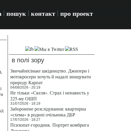
а
пошук
контакт
про проект
в полі зору
Звичайнісіньке шкідництво. Джипери і
А
мотокросери хочуть й надалі знищувати
природу Карпат
і
04/08/2026 - 20:19
Не тільки «Скеля». Страх і ненависть у
ти
225-му ОШП
31/07/2026 - 18:19
Заборонене розслідування: квартирна
уд
«схема» в родині очільника ДБР
17/07/2026 - 18:27
Психопат-городник. Портрет комбрига
Лучанова