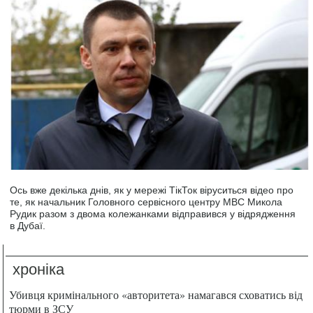
Ось вже декілька днів, як у мережі ТікТок віруситься відео про
те, як начальник Головного сервісного центру МВС Микола
Рудик разом з двома колежанками відправився у відрядження
в Дубаї.
хроніка
Убивця кримінального «авторитета» намагався сховатись від
тюрми в ЗСУ