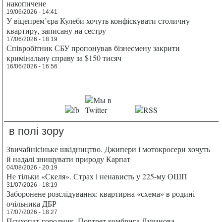
накопичене
19/06/2026 - 14:41
У віцепрем’єра Кулеби хочуть конфіскувати столичну
квартиру, записану на сестру
17/06/2026 - 18:19
Співробітник СБУ пропонував бізнесмену закрити
кримінальну справу за $150 тисяч
16/06/2026 - 16:56
в полі зору
Звичайнісіньке шкідництво. Джипери і мотокросери хочуть
й надалі знищувати природу Карпат
04/08/2026 - 20:19
Не тільки «Скеля». Страх і ненависть у 225-му ОШП
31/07/2026 - 18:19
Заборонене розслідування: квартирна «схема» в родині
очільника ДБР
17/07/2026 - 18:27
Психопат-городник. Портрет комбрига Лучанова