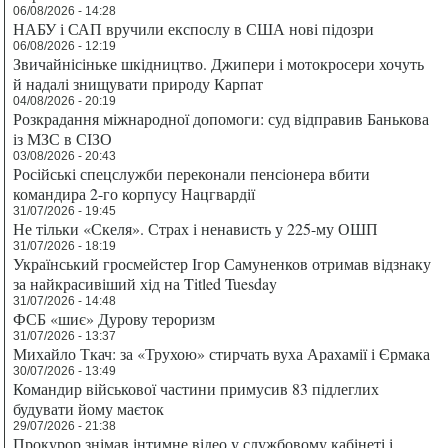
06/08/2026 - 14:28
НАБУ і САП вручили експослу в США нові підозри
06/08/2026 - 12:19
Звичайнісіньке шкідництво. Джипери і мотокросери хочуть
й надалі знищувати природу Карпат
04/08/2026 - 20:19
Розкрадання міжнародної допомоги: суд відправив Банькова
із МЗС в СІЗО
03/08/2026 - 20:43
Російські спецслужби переконали пенсіонера вбити
командира 2-го корпусу Нацгвардії
31/07/2026 - 19:45
Не тільки «Скеля». Страх і ненависть у 225-му ОШП
31/07/2026 - 18:19
Український гросмейстер Ігор Самуненков отримав відзнаку
за найкрасивіший хід на Titled Tuesday
31/07/2026 - 14:48
ФСБ «шиє» Дурову тероризм
31/07/2026 - 13:37
Михайло Ткач: за «Трухою» стирчать вуха Арахамії і Єрмака
30/07/2026 - 13:49
Командир військової частини примусив 83 підлеглих
будувати йому маєток
29/07/2026 - 21:38
Прокурор знімав інтимне відео у службовому кабінеті і