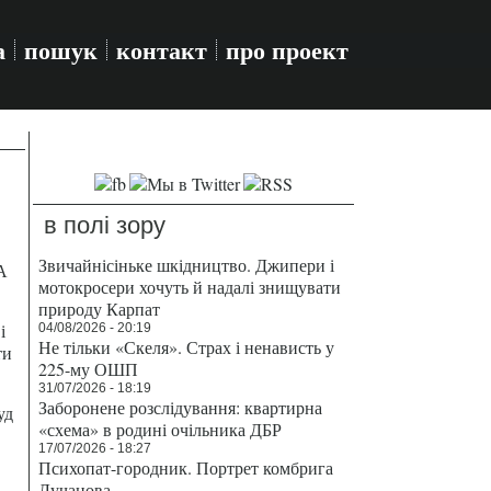
а
пошук
контакт
про проект
в полі зору
Звичайнісіньке шкідництво. Джипери і
А
мотокросери хочуть й надалі знищувати
природу Карпат
і
04/08/2026 - 20:19
Не тільки «Скеля». Страх і ненависть у
ти
225-му ОШП
31/07/2026 - 18:19
Заборонене розслідування: квартирна
уд
«схема» в родині очільника ДБР
17/07/2026 - 18:27
Психопат-городник. Портрет комбрига
Лучанова