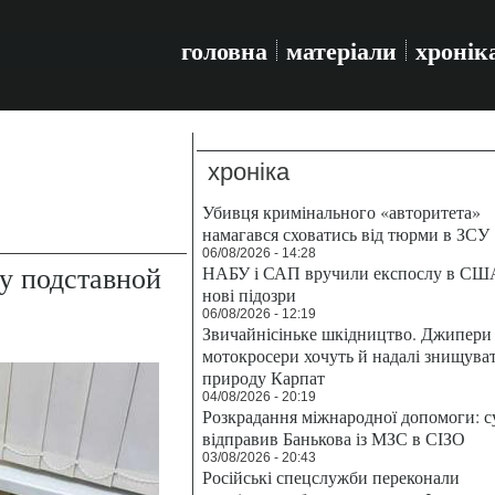
головна
матеріали
хронік
хроніка
Убивця кримінального «авторитета»
намагався сховатись від тюрми в ЗСУ
06/08/2026 - 14:28
у подставной
НАБУ і САП вручили експослу в СШ
нові підозри
06/08/2026 - 12:19
Звичайнісіньке шкідництво. Джипери 
мотокросери хочуть й надалі знищува
природу Карпат
04/08/2026 - 20:19
Розкрадання міжнародної допомоги: с
відправив Банькова із МЗС в СІЗО
03/08/2026 - 20:43
Російські спецслужби переконали