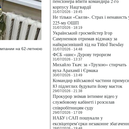
пенсіонера вбити командира 2-го
корпусу Нацгвардії
31/07/2026 - 19:45
Не тільки «Скеля». Страх і ненависть 
225-му ОШП
31/07/2026 - 18:19
Український гросмейстер Ігор
Самуненков отримав відзнаку за
найкрасивіший хід на Titled Tuesday
компании на 62-летнюю
31/07/2026 - 14:48
ФСБ «шиє» Дурову тероризм
31/07/2026 - 13:37
Михайло Ткач: за «Трухою» стирчать
вуха Арахамії і Єрмака
30/07/2026 - 13:49
Командир військової частини примус
83 підлеглих будувати йому маєток
29/07/2026 - 21:38
Прокурор знімав інтимне відео у
службовому кабінеті і розсилав
співробітницям суду
29/07/2026 - 17:09
НАБУ і САП пошукали у
ексвіцепрем’єрки незаконне збагаченн
28/07/2026 - 19:48