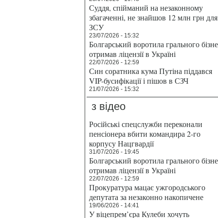
Суддя, спійманий на незаконному
збагаченні, не знайшов 12 млн грн для
ЗСУ
23/07/2026 - 15:32
Болгарський воротила грального бізн
отримав ліцензії в Україні
22/07/2026 - 12:59
Син соратника кума Путіна піддався
VIP-бусифікації і пішов в СЗЧ
21/07/2026 - 15:32
з відео
Російські спецслужби переконали
пенсіонера вбити командира 2-го
корпусу Нацгвардії
31/07/2026 - 19:45
Болгарський воротила грального бізн
отримав ліцензії в Україні
22/07/2026 - 12:59
Прокуратура мацає ужгородського
депутата за незаконно накопичене
19/06/2026 - 14:41
У віцепрем’єра Кулеби хочуть