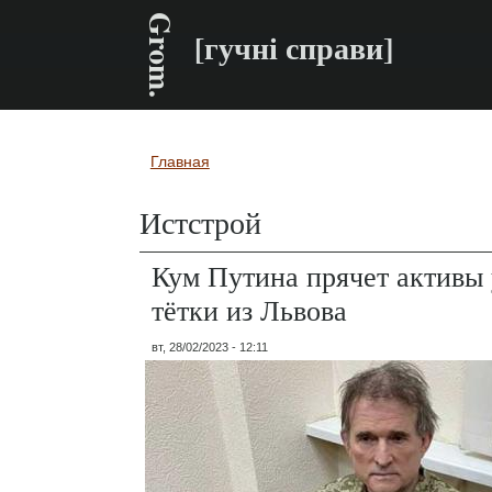
Grom.
[гучні справи]
Главная
Вы здесь
Истстрой
Кум Путина прячет активы 
тётки из Львова
вт, 28/02/2023 - 12:11