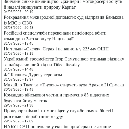
Звичайнісіньке шкідництво. Джипери і мотокросери хочуть
й надалі знищувати природу Карпат
04/08/2026 - 20:19
Розкрадання міжнародної допомоги: суд відправив Банькова
із МЗС в СІЗО
03/08/2026 - 20:43
Російські спецслужби переконали пенсіонера вбити
командира 2-го корпусу Нацгвардії
31/07/2026 - 19:45
Не тільки «Скеля». Страх і ненависть у 225-му ОШП
31/07/2026 - 18:19
Український гросмейстер Ігор Самуненков отримав відзнаку
за найкрасивіший хід на Titled Tuesday
31/07/2026 - 14:48
ФСБ «шиє» Дурову тероризм
31/07/2026 - 13:37
Михайло Ткач: за «Трухою» стирчать вуха Арахамії і Єрмака
30/07/2026 - 13:49
Командир військової частини примусив 83 підлеглих
будувати йому маєток
29/07/2026 - 21:38
Прокурор знімав інтимне відео у службовому кабінеті і
розсилав співробітницям суду
29/07/2026 - 17:09
НАБУ і САП пошукали у ексвіцепрем’єрки незаконне