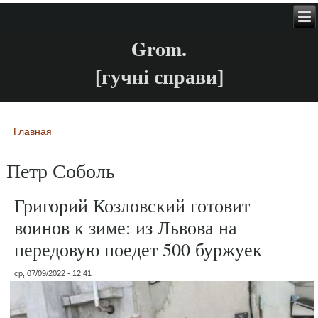
Grom.
[гучні справи]
Главная
Вы здесь
Петр Соболь
Григорий Козловский готовит
воинов к зиме: из Львова на
передовую поедет 500 буржуек
ср, 07/09/2022 - 12:41