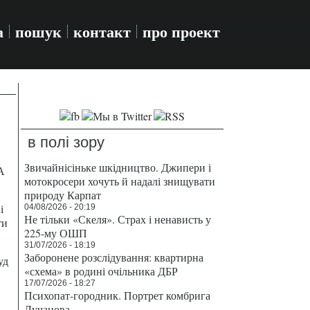
а
пошук
контакт
про проект
в полі зору
Звичайнісіньке шкідництво. Джипери і
А
мотокросери хочуть й надалі знищувати
природу Карпат
і
04/08/2026 - 20:19
Не тільки «Скеля». Страх і ненависть у
ти
225-му ОШП
31/07/2026 - 18:19
Заборонене розслідування: квартирна
уд
«схема» в родині очільника ДБР
17/07/2026 - 18:27
Психопат-городник. Портрет комбрига
Лучанова