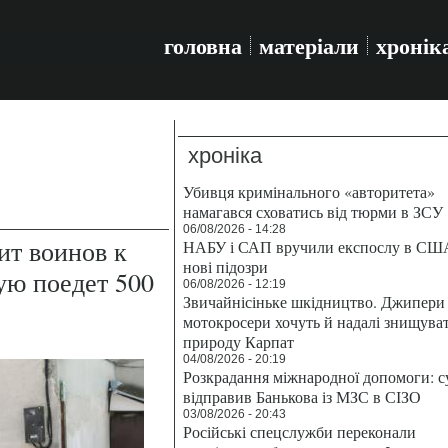
головна
матеріали
хронік
хроніка
Убивця кримінального «авторитета»
намагався сховатись від тюрми в ЗСУ
06/08/2026 - 14:28
ит воинов к
НАБУ і САП вручили експослу в СШ
нові підозри
ую поедет 500
06/08/2026 - 12:19
Звичайнісіньке шкідництво. Джипери 
мотокросери хочуть й надалі знищува
природу Карпат
04/08/2026 - 20:19
Розкрадання міжнародної допомоги: с
відправив Банькова із МЗС в СІЗО
03/08/2026 - 20:43
Російські спецслужби переконали