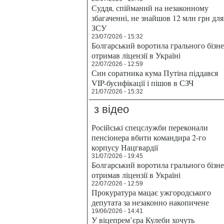
Суддя, спійманий на незаконному
збагаченні, не знайшов 12 млн грн для
ЗСУ
23/07/2026 - 15:32
Болгарський воротила грального бізн
отримав ліцензії в Україні
22/07/2026 - 12:59
Син соратника кума Путіна піддався
VIP-бусифікації і пішов в СЗЧ
21/07/2026 - 15:32
з відео
Російські спецслужби переконали
пенсіонера вбити командира 2-го
корпусу Нацгвардії
31/07/2026 - 19:45
Болгарський воротила грального бізн
отримав ліцензії в Україні
22/07/2026 - 12:59
Прокуратура мацає ужгородського
депутата за незаконно накопичене
19/06/2026 - 14:41
У віцепрем’єра Кулеби хочуть