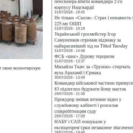
пенсіонера вбити командира 2-го
корпусу Нацгвардії
31/07/2026 - 19:45
Не тільки «Скеля». Страх і ненависть 
225-му ОШП
31/07/2026 - 18:19
Український гросмейстер Ігор
Самуненков отримав відзнаку за
найкрасивіший хід на Titled Tuesday
31/07/2026 - 14:48
ФСБ «шиє» Дурову тероризм
31/07/2026 - 13:37
Михайло Ткач: за «Трухою» стирчать
т свою волонтерскую
вуха Арахамії і Єрмака
30/07/2026 - 13:49
Командир військової частини примус
83 підлеглих будувати йому маєток
29/07/2026 - 21:38
Прокурор знімав інтимне відео у
службовому кабінеті і розсилав
співробітницям суду
29/07/2026 - 17:09
НАБУ і САП пошукали у
ексвіцепрем’єрки незаконне збагаченн
28/07/2026 - 19:48