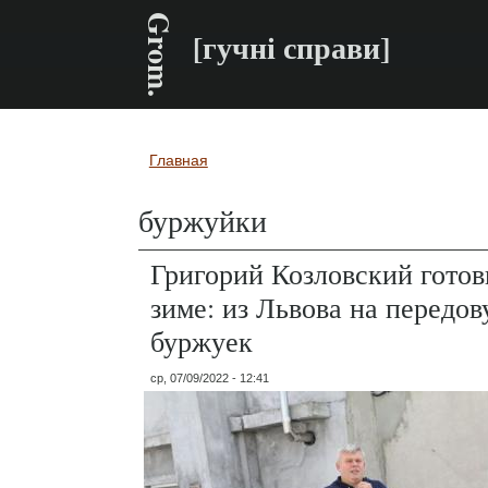
Grom.
[гучні справи]
Главная
Вы здесь
буржуйки
Григорий Козловский готов
зиме: из Львова на передов
буржуек
ср, 07/09/2022 - 12:41