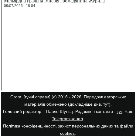
Мільярдна гральна імперія громадянина Журила
09/07/2026 - 18:04
Grom.
[гучні справи]
(с) 2016 - 2026. Передрук авторських
матеріалів обмежено (докладніше див.
тут
).
Головний редактор – Павло Шульц. Редакція і контакти -
тут
. Наш
Telegram-канал
.
Політика конфіденційності, захист персональних даних та файли
cookies
.