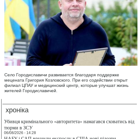
Село Городиславичи развивается благодаря поддержке
мецената Григория Козловского. При его содействии открыт
филиал ЦПАУ и медицинский центр, которые улучшат жизнь
жителей Городиславичей.
хроніка
Убивця кримінального «авторитета» намагався сховатись від
тюрми в ЗСУ
06/08/2026 - 14:28
НАБУ і САП вручили експослу в США нові підозри