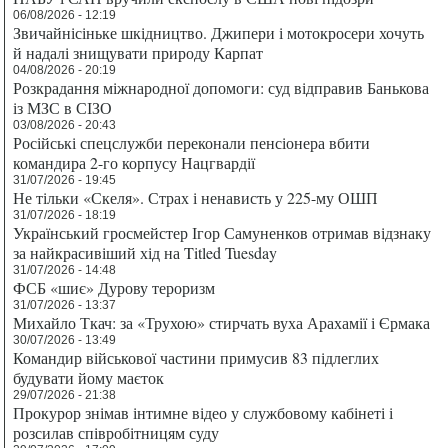
06/08/2026 - 12:19
Звичайнісіньке шкідництво. Джипери і мотокросери хочуть
й надалі знищувати природу Карпат
04/08/2026 - 20:19
Розкрадання міжнародної допомоги: суд відправив Банькова
із МЗС в СІЗО
03/08/2026 - 20:43
Російські спецслужби переконали пенсіонера вбити
командира 2-го корпусу Нацгвардії
31/07/2026 - 19:45
Не тільки «Скеля». Страх і ненависть у 225-му ОШП
31/07/2026 - 18:19
Український гросмейстер Ігор Самуненков отримав відзнаку
за найкрасивіший хід на Titled Tuesday
31/07/2026 - 14:48
ФСБ «шиє» Дурову тероризм
31/07/2026 - 13:37
Михайло Ткач: за «Трухою» стирчать вуха Арахамії і Єрмака
30/07/2026 - 13:49
Командир військової частини примусив 83 підлеглих
будувати йому маєток
29/07/2026 - 21:38
Прокурор знімав інтимне відео у службовому кабінеті і
розсилав співробітницям суду