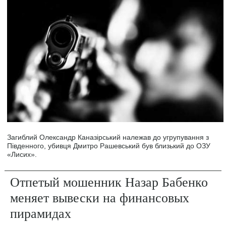
Загиблий Олександр Каназірський належав до угрупування з
Південного, убивця Дмитро Рашевський був близький до ОЗУ
«Лисих».
Отпетый мошенник Назар Бабенко
меняет вывески на финансовых
пирамидах