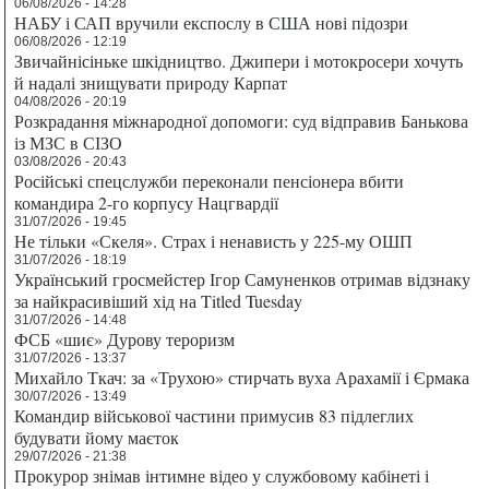
06/08/2026 - 14:28
НАБУ і САП вручили експослу в США нові підозри
06/08/2026 - 12:19
Звичайнісіньке шкідництво. Джипери і мотокросери хочуть
й надалі знищувати природу Карпат
04/08/2026 - 20:19
Розкрадання міжнародної допомоги: суд відправив Банькова
із МЗС в СІЗО
03/08/2026 - 20:43
Російські спецслужби переконали пенсіонера вбити
командира 2-го корпусу Нацгвардії
31/07/2026 - 19:45
Не тільки «Скеля». Страх і ненависть у 225-му ОШП
31/07/2026 - 18:19
Український гросмейстер Ігор Самуненков отримав відзнаку
за найкрасивіший хід на Titled Tuesday
31/07/2026 - 14:48
ФСБ «шиє» Дурову тероризм
31/07/2026 - 13:37
Михайло Ткач: за «Трухою» стирчать вуха Арахамії і Єрмака
30/07/2026 - 13:49
Командир військової частини примусив 83 підлеглих
будувати йому маєток
29/07/2026 - 21:38
Прокурор знімав інтимне відео у службовому кабінеті і