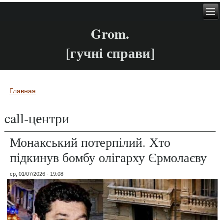
Grom.
[гучні справи]
Главная
Вы здесь
call-центри
Монакський потерпілий. Хто
підкинув бомбу олігарху Єрмолаєву
ср, 01/07/2026 - 19:08