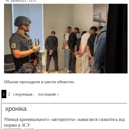
пт, 29/09/2023 - 13:27
Обыски проходили в шести областях.
Страницы
1
2
следующая ›
последняя »
хроніка
Убивця кримінального «авторитета» намагався сховатись від
тюрми в ЗСУ