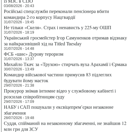
із МЗС в СІЗО
03/08/2026 - 20:43
Російські спецслужби переконали пенсіонера вбити
командира 2-го корпусу Нацгвардії
31/07/2026 - 19:45
Не тільки «Скеля». Страх і ненависть у 225-му ОШП
31/07/2026 - 18:19
Український гросмейстер Ігор Самуненков отримав відзнаку
за найкрасивіший хід на Titled Tuesday
31/07/2026 - 14:48
ФСБ «шиє» Дурову тероризм
31/07/2026 - 13:37
Михайло Ткач: за «Трухою» стирчать вуха Арахамії і Єрмака
30/07/2026 - 13:49
Командир військової частини примусив 83 підлеглих
будувати йому маєток
29/07/2026 - 21:38
Прокурор знімав інтимне відео у службовому кабінеті і
розсилав співробітницям суду
29/07/2026 - 17:09
НАБУ і САП пошукали у ексвіцепрем’єрки незаконне
збагачення
28/07/2026 - 19:48
Суддя, спійманий на незаконному збагаченні, не знайшов 12
млн грн для ЗСУ