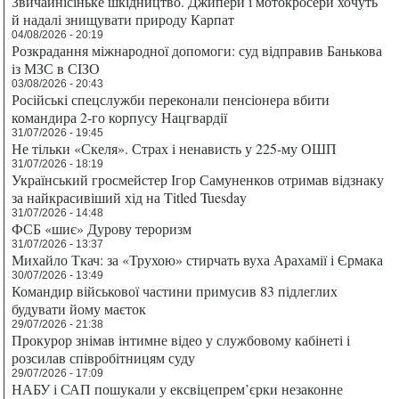
Звичайнісіньке шкідництво. Джипери і мотокросери хочуть
й надалі знищувати природу Карпат
04/08/2026 - 20:19
Розкрадання міжнародної допомоги: суд відправив Банькова
із МЗС в СІЗО
03/08/2026 - 20:43
Російські спецслужби переконали пенсіонера вбити
командира 2-го корпусу Нацгвардії
31/07/2026 - 19:45
Не тільки «Скеля». Страх і ненависть у 225-му ОШП
31/07/2026 - 18:19
Український гросмейстер Ігор Самуненков отримав відзнаку
за найкрасивіший хід на Titled Tuesday
31/07/2026 - 14:48
ФСБ «шиє» Дурову тероризм
31/07/2026 - 13:37
Михайло Ткач: за «Трухою» стирчать вуха Арахамії і Єрмака
30/07/2026 - 13:49
Командир військової частини примусив 83 підлеглих
будувати йому маєток
29/07/2026 - 21:38
Прокурор знімав інтимне відео у службовому кабінеті і
розсилав співробітницям суду
29/07/2026 - 17:09
НАБУ і САП пошукали у ексвіцепрем’єрки незаконне