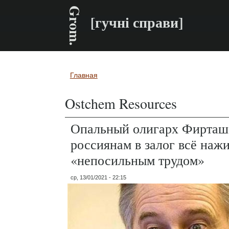
Grom.
[гучні справи]
Главная
Вы здесь
Ostchem Resources
Опальный олигарх Фирташ
россиянам в залог всё наж
«непосильным трудом»
ср, 13/01/2021 - 22:15