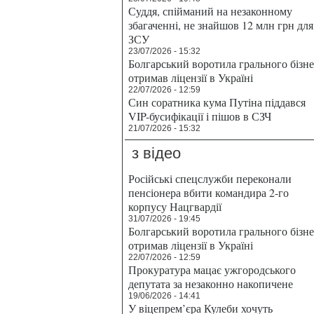
Суддя, спійманий на незаконному
збагаченні, не знайшов 12 млн грн для
ЗСУ
23/07/2026 - 15:32
Болгарський воротила грального бізн
отримав ліцензії в Україні
22/07/2026 - 12:59
Син соратника кума Путіна піддався
VIP-бусифікації і пішов в СЗЧ
21/07/2026 - 15:32
з відео
Російські спецслужби переконали
пенсіонера вбити командира 2-го
корпусу Нацгвардії
31/07/2026 - 19:45
Болгарський воротила грального бізн
отримав ліцензії в Україні
22/07/2026 - 12:59
Прокуратура мацає ужгородського
депутата за незаконно накопичене
19/06/2026 - 14:41
У віцепрем’єра Кулеби хочуть