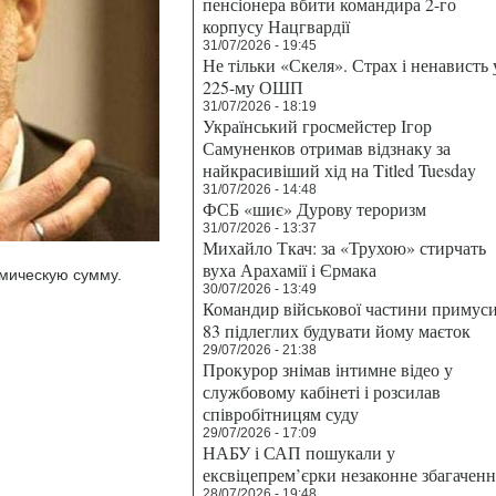
пенсіонера вбити командира 2-го
корпусу Нацгвардії
31/07/2026 - 19:45
Не тільки «Скеля». Страх і ненависть 
225-му ОШП
31/07/2026 - 18:19
Український гросмейстер Ігор
Самуненков отримав відзнаку за
найкрасивіший хід на Titled Tuesday
31/07/2026 - 14:48
ФСБ «шиє» Дурову тероризм
31/07/2026 - 13:37
Михайло Ткач: за «Трухою» стирчать
вуха Арахамії і Єрмака
мическую сумму.
30/07/2026 - 13:49
Командир військової частини примус
83 підлеглих будувати йому маєток
29/07/2026 - 21:38
Прокурор знімав інтимне відео у
службовому кабінеті і розсилав
співробітницям суду
29/07/2026 - 17:09
НАБУ і САП пошукали у
ексвіцепрем’єрки незаконне збагаченн
28/07/2026 - 19:48