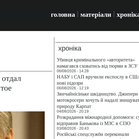
головна
матеріали
хронік
хроніка
Убивця кримінального «авторитета»
намагався сховатись від тюрми в ЗСУ
06/08/2026 - 14:28
 отдал
НАБУ і САП вручили експослу в СШ
нові підозри
итое
06/08/2026 - 12:19
Звичайнісіньке шкідництво. Джипери 
мотокросери хочуть й надалі знищува
природу Карпат
04/08/2026 - 20:19
Розкрадання міжнародної допомоги: с
відправив Банькова із МЗС в СІЗО
03/08/2026 - 20:43
Російські спецслужби переконали