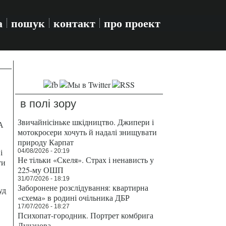
а
пошук
контакт
про проект
в полі зору
Звичайнісіньке шкідництво. Джипери і
А
мотокросери хочуть й надалі знищувати
природу Карпат
і
04/08/2026 - 20:19
Не тільки «Скеля». Страх і ненависть у
ти
225-му ОШП
31/07/2026 - 18:19
Заборонене розслідування: квартирна
уд
«схема» в родині очільника ДБР
17/07/2026 - 18:27
Психопат-городник. Портрет комбрига
Лучанова