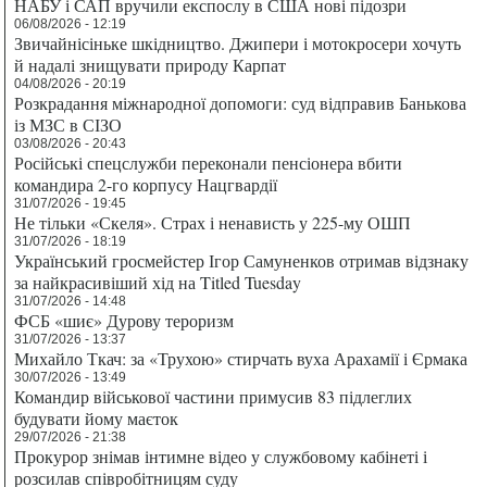
НАБУ і САП вручили експослу в США нові підозри
06/08/2026 - 12:19
Звичайнісіньке шкідництво. Джипери і мотокросери хочуть
й надалі знищувати природу Карпат
04/08/2026 - 20:19
Розкрадання міжнародної допомоги: суд відправив Банькова
із МЗС в СІЗО
03/08/2026 - 20:43
Російські спецслужби переконали пенсіонера вбити
командира 2-го корпусу Нацгвардії
31/07/2026 - 19:45
Не тільки «Скеля». Страх і ненависть у 225-му ОШП
31/07/2026 - 18:19
Український гросмейстер Ігор Самуненков отримав відзнаку
за найкрасивіший хід на Titled Tuesday
31/07/2026 - 14:48
ФСБ «шиє» Дурову тероризм
31/07/2026 - 13:37
Михайло Ткач: за «Трухою» стирчать вуха Арахамії і Єрмака
30/07/2026 - 13:49
Командир військової частини примусив 83 підлеглих
будувати йому маєток
29/07/2026 - 21:38
Прокурор знімав інтимне відео у службовому кабінеті і
розсилав співробітницям суду