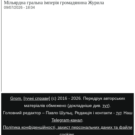
Мільярдна гральна імперія громадянина Журила
09/07/2026 - 18:04
Grom.
[гучні справи]
(с) 2016 - 2026. Передрук авторських
матеріалів обмежено (докладніше див.
тут
).
Головний редактор – Павло Шульц. Редакція і контакти -
тут
. Наш
Telegram-канал
.
Політика конфіденційності, захист персональних даних та файли
cookies
.