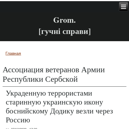
Grom.
[гучні справи]
Главная
Вы здесь
Ассоциация ветеранов Армии
Республики Сербской
Украденную террористами
старинную украинскую икону
боснийскому Додику везли через
Россию