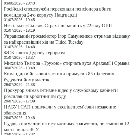
03/08/2026 - 20:43
Російські спецслужби переконали пенсіонера вбити
командира 2-го корпусу Нацгвардії
31/07/2026 - 19:45
Не тільки «Скеля». Страх і ненависть у 225-му ОШП
31/07/2026 - 18:19
Український гросмейстер Ігор Самуненков отримав відзнаку
за найкрасивіший хід на Titled Tuesday
31/07/2026 - 14:48
ФСБ «шиє» Дурову тероризм
31/07/2026 - 13:37
Михайло Ткач: за «Трухою» стирчать вуха Арахамії і Єрмака
30/07/2026 - 13:49
Командир військової частини примусив 83 підлеглих
будувати йому маєток
29/07/2026 - 21:38
Прокурор знімав інтимне відео у службовому кабінеті і
розсилав співробітницям суду
29/07/2026 - 17:09
НАБУ і САП пошукали у ексвіцепрем’єрки незаконне
збагачення
28/07/2026 - 19:48
Суддя, спійманий на незаконному збагаченні, не знайшов 12
млн грн для ЗСУ
23/07/2026 - 15:32