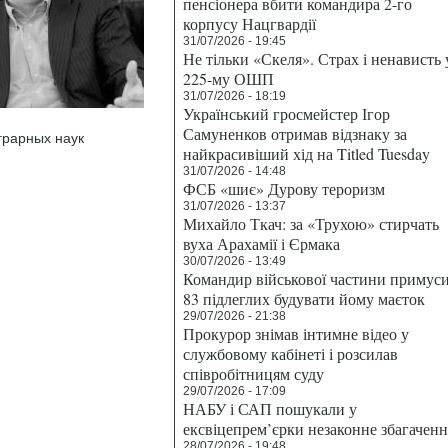
пенсіонера вбити командира 2-го
корпусу Нацгвардії
31/07/2026 - 19:45
Не тільки «Скеля». Страх і ненависть 
225-му ОШП
31/07/2026 - 18:19
Український гросмейстер Ігор
Самуненков отримав відзнаку за
грарных наук
найкрасивіший хід на Titled Tuesday
31/07/2026 - 14:48
ФСБ «шиє» Дурову тероризм
31/07/2026 - 13:37
Михайло Ткач: за «Трухою» стирчать
вуха Арахамії і Єрмака
30/07/2026 - 13:49
Командир військової частини примус
83 підлеглих будувати йому маєток
29/07/2026 - 21:38
Прокурор знімав інтимне відео у
службовому кабінеті і розсилав
співробітницям суду
29/07/2026 - 17:09
НАБУ і САП пошукали у
ексвіцепрем’єрки незаконне збагаченн
28/07/2026 - 19:48