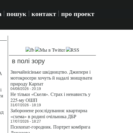
а
пошук
контакт
про проект
в полі зору
Звичайнісіньке шкідництво. Джипери і
А
мотокросери хочуть й надалі знищувати
природу Карпат
і
04/08/2026 - 20:19
Не тільки «Скеля». Страх і ненависть у
ти
225-му ОШП
31/07/2026 - 18:19
Заборонене розслідування: квартирна
уд
«схема» в родині очільника ДБР
17/07/2026 - 18:27
Психопат-городник. Портрет комбрига
Лучанова