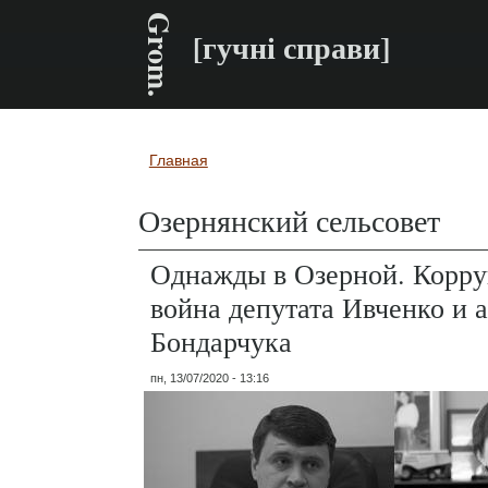
Grom.
[гучні справи]
Главная
Вы здесь
Озернянский сельсовет
Однажды в Озерной. Корр
война депутата Ивченко и 
Бондарчука
пн, 13/07/2020 - 13:16