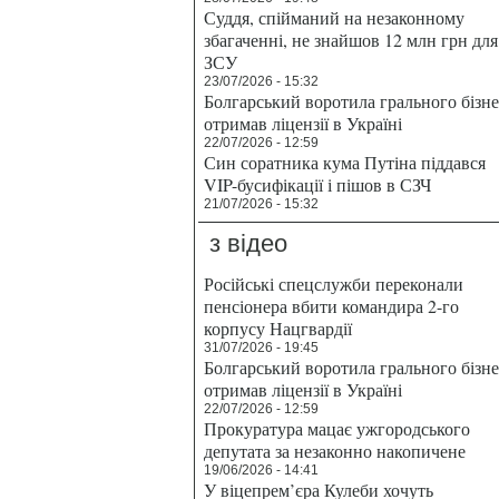
Суддя, спійманий на незаконному
збагаченні, не знайшов 12 млн грн для
ЗСУ
23/07/2026 - 15:32
Болгарський воротила грального бізн
отримав ліцензії в Україні
22/07/2026 - 12:59
Син соратника кума Путіна піддався
VIP-бусифікації і пішов в СЗЧ
21/07/2026 - 15:32
з відео
Російські спецслужби переконали
пенсіонера вбити командира 2-го
корпусу Нацгвардії
31/07/2026 - 19:45
Болгарський воротила грального бізн
отримав ліцензії в Україні
22/07/2026 - 12:59
Прокуратура мацає ужгородського
депутата за незаконно накопичене
19/06/2026 - 14:41
У віцепрем’єра Кулеби хочуть