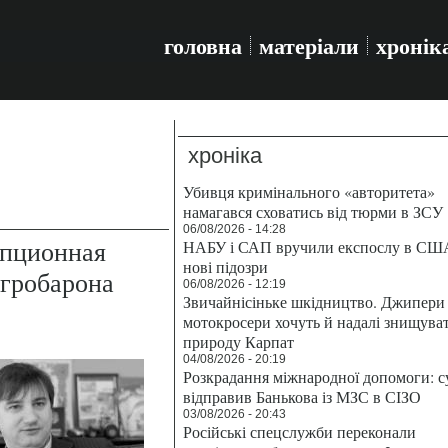
головна
матеріали
хронік
хроніка
Убивця кримінального «авторитета»
намагався сховатись від тюрми в ЗСУ
06/08/2026 - 14:28
упционная
НАБУ і САП вручили експослу в СШ
нові підозри
агробарона
06/08/2026 - 12:19
Звичайнісіньке шкідництво. Джипери 
мотокросери хочуть й надалі знищува
природу Карпат
04/08/2026 - 20:19
Розкрадання міжнародної допомоги: с
відправив Банькова із МЗС в СІЗО
03/08/2026 - 20:43
Російські спецслужби переконали