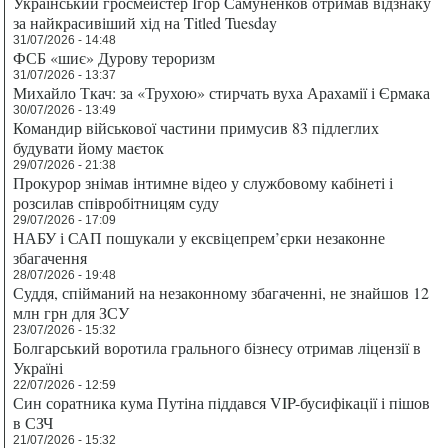
Український гросмейстер Ігор Самуненков отримав відзнаку
за найкрасивіший хід на Titled Tuesday
31/07/2026 - 14:48
ФСБ «шиє» Дурову тероризм
31/07/2026 - 13:37
Михайло Ткач: за «Трухою» стирчать вуха Арахамії і Єрмака
30/07/2026 - 13:49
Командир військової частини примусив 83 підлеглих
будувати йому маєток
29/07/2026 - 21:38
Прокурор знімав інтимне відео у службовому кабінеті і
розсилав співробітницям суду
29/07/2026 - 17:09
НАБУ і САП пошукали у ексвіцепрем’єрки незаконне
збагачення
28/07/2026 - 19:48
Суддя, спійманий на незаконному збагаченні, не знайшов 12
млн грн для ЗСУ
23/07/2026 - 15:32
Болгарський воротила грального бізнесу отримав ліцензії в
Україні
22/07/2026 - 12:59
Син соратника кума Путіна піддався VIP-бусифікації і пішов
в СЗЧ
21/07/2026 - 15:32