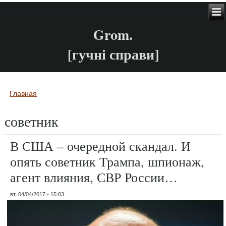
Grom.
[гучні справи]
Главная
Вы здесь
советник
В США – очередной скандал. И
опять советник Трампа, шпионаж,
агент влияния, СВР России…
вт, 04/04/2017 - 15:03