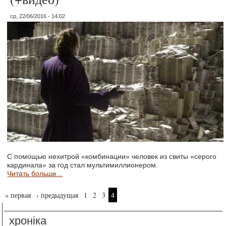
ср, 22/06/2016 - 14:02
С помощью нехитрой «комбинации» человек из свиты «серого
кардинала» за год стал мультимиллионером.
Читать больше...
Страницы
« первая
‹ предыдущая
1
2
3
4
хроніка