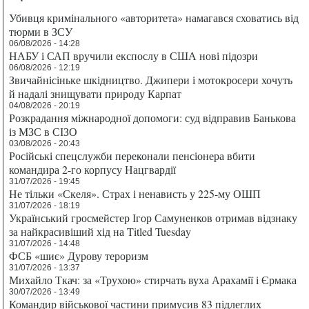
Убивця кримінального «авторитета» намагався сховатись від
тюрми в ЗСУ
06/08/2026 - 14:28
НАБУ і САП вручили експослу в США нові підозри
06/08/2026 - 12:19
Звичайнісіньке шкідництво. Джипери і мотокросери хочуть
й надалі знищувати природу Карпат
04/08/2026 - 20:19
Розкрадання міжнародної допомоги: суд відправив Банькова
із МЗС в СІЗО
03/08/2026 - 20:43
Російські спецслужби переконали пенсіонера вбити
командира 2-го корпусу Нацгвардії
31/07/2026 - 19:45
Не тільки «Скеля». Страх і ненависть у 225-му ОШП
31/07/2026 - 18:19
Український гросмейстер Ігор Самуненков отримав відзнаку
за найкрасивіший хід на Titled Tuesday
31/07/2026 - 14:48
ФСБ «шиє» Дурову тероризм
31/07/2026 - 13:37
Михайло Ткач: за «Трухою» стирчать вуха Арахамії і Єрмака
30/07/2026 - 13:49
Командир військової частини примусив 83 підлеглих