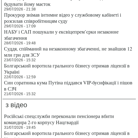
будувати йому маєток
29/07/2026 - 21:38
Прокурор знімав інтимне відео у службовому кабінеті і
розсилав співробітницям суду
29/07/2026 - 17:09
НАБУ і САП пошукали у ексвіцепрем’єрки незаконне
збагачення
28/07/2026 - 19:48
Суддя, спійманий на незаконному збагаченні, не знайшов 12
млн грн для ЗСУ
23/07/2026 - 15:32
Болгарський воротила грального бізнесу отримав ліцензії в
Україні
22/07/2026 - 12:59
Син соратника кума Путіна піддався VIP-бусифікації і пішов
в СЗЧ
21/07/2026 - 15:32
з відео
Російські спецслужби переконали пенсіонера вбити
командира 2-го корпусу Нацгвардії
31/07/2026 - 19:45
Болгарський воротила грального бізнесу отримав ліцензії в