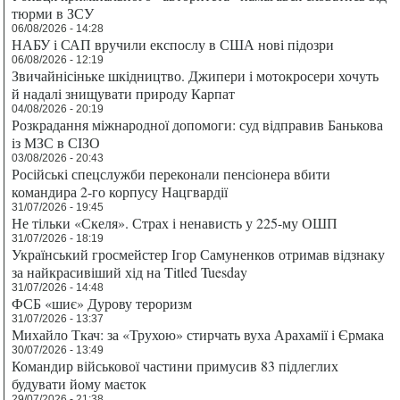
тюрми в ЗСУ
06/08/2026 - 14:28
НАБУ і САП вручили експослу в США нові підозри
06/08/2026 - 12:19
Звичайнісіньке шкідництво. Джипери і мотокросери хочуть
й надалі знищувати природу Карпат
04/08/2026 - 20:19
Розкрадання міжнародної допомоги: суд відправив Банькова
із МЗС в СІЗО
03/08/2026 - 20:43
Російські спецслужби переконали пенсіонера вбити
командира 2-го корпусу Нацгвардії
31/07/2026 - 19:45
Не тільки «Скеля». Страх і ненависть у 225-му ОШП
31/07/2026 - 18:19
Український гросмейстер Ігор Самуненков отримав відзнаку
за найкрасивіший хід на Titled Tuesday
31/07/2026 - 14:48
ФСБ «шиє» Дурову тероризм
31/07/2026 - 13:37
Михайло Ткач: за «Трухою» стирчать вуха Арахамії і Єрмака
30/07/2026 - 13:49
Командир військової частини примусив 83 підлеглих
будувати йому маєток
29/07/2026 - 21:38