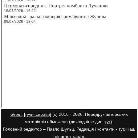
17/07/2026 - 18:27
Психопат-городник. Портрет комбрига Лучанова
16/07/2026 - 16:42
Мільярдна гральна імперія громадянина Журила
09/07/2026 - 18:04
Grom.
[гучні справи]
(с) 2016 - 2026. Передрук авторських
матеріалів обмежено (докладніше див.
тут
).
Головний редактор – Павло Шульц. Редакція і контакти -
тут
. Наш
Telegram-канал
.