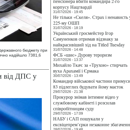
пенсіонера вбити командира 2-го
корпусу Нацгвардії
31/07/2026 - 19:45
Не тільки «Скеля». Страх і ненависть 
225-му ОШП
31/07/2026 - 18:19
Український гросмейстер Ігор
Самуненков отримав відзнаку за
найкрасивіший хід на Titled Tuesday
31/07/2026 - 14:48
у державного бюджету при
ФСБ «шиє» Дурову тероризм
тично надійшло 7381,6
31/07/2026 - 13:37
Михайло Ткач: за «Трухою» стирчать
вуха Арахамії і Єрмака
и від ДПС у
30/07/2026 - 13:49
Командир військової частини примус
83 підлеглих будувати йому маєток
29/07/2026 - 21:38
Прокурор знімав інтимне відео у
службовому кабінеті і розсилав
співробітницям суду
29/07/2026 - 17:09
НАБУ і САП пошукали у
ексвіцепрем’єрки незаконне збагаченн
28/07/2026 - 19:48