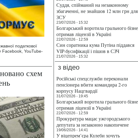
Суддя, спійманий на незаконному
збагаченні, не знайшов 12 млн грн для
ЗСУ
23/07/2026 - 15:32
Болгарський воротила грального бізн
отримав ліцензії в Україні
22/07/2026 - 12:59
Син соратника кума Путіна піддався
ржавної податкової
VIP-бусифікації і пішов в СЗЧ
 у Facebook, YouTube-
.
21/07/2026 - 15:32
з відео
йновано схем
Російські спецслужби переконали
ень
пенсіонера вбити командира 2-го
корпусу Нацгвардії
31/07/2026 - 19:45
Болгарський воротила грального бізн
отримав ліцензії в Україні
22/07/2026 - 12:59
Прокуратура мацає ужгородського
депутата за незаконно накопичене
19/06/2026 - 14:41
У віцепрем’єра Кулеби хочуть