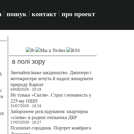
а
пошук
контакт
про проект
в полі зору
Звичайнісіньке шкідництво. Джипери і
А
мотокросери хочуть й надалі знищувати
природу Карпат
і
04/08/2026 - 20:19
Не тільки «Скеля». Страх і ненависть у
ти
225-му ОШП
31/07/2026 - 18:19
Заборонене розслідування: квартирна
уд
«схема» в родині очільника ДБР
17/07/2026 - 18:27
Психопат-городник. Портрет комбрига
Лучанова