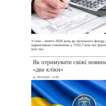
У січні – жовтні 2020 року до загального фонд
індикативних показниках у 7153,7 млн грн фак
млн грн.
Як отримувати свіжі новин
«два кліки»
ср, 28/10/2020 - 13:09