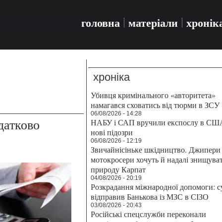
головна
матеріали
хронік
хроніка
Убивця кримінального «авторитета»
намагався сховатись від тюрми в ЗСУ
06/08/2026 - 14:28
датково
НАБУ і САП вручили експослу в СШ
нові підозри
06/08/2026 - 12:19
Звичайнісіньке шкідництво. Джипери 
мотокросери хочуть й надалі знищува
природу Карпат
04/08/2026 - 20:19
Розкрадання міжнародної допомоги: с
відправив Банькова із МЗС в СІЗО
03/08/2026 - 20:43
Російські спецслужби переконали