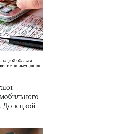
онецкой области
движимое имущество,
тают
 мобильного
в Донецкой