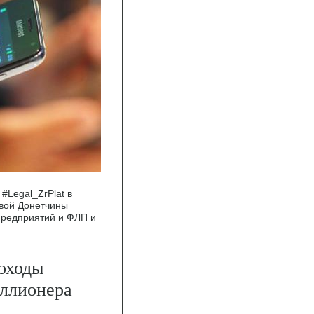
#Legal_ZrPlat в
вой Донетчины
предприятий и ФЛП и
оходы
иллионера