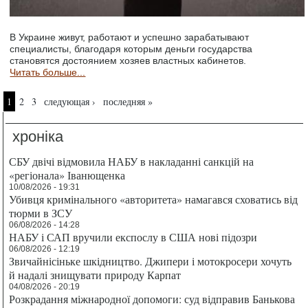
В Украине живут, работают и успешно зарабатывают
специалисты, благодаря которым деньги государства
становятся достоянием хозяев властных кабинетов.
Читать больше...
Страницы
1
2
3
следующая ›
последняя »
хроніка
СБУ двічі відмовила НАБУ в накладанні санкцій на
«регіонала» Іванющенка
10/08/2026 - 19:31
Убивця кримінального «авторитета» намагався сховатись від
тюрми в ЗСУ
06/08/2026 - 14:28
НАБУ і САП вручили експослу в США нові підозри
06/08/2026 - 12:19
Звичайнісіньке шкідництво. Джипери і мотокросери хочуть
й надалі знищувати природу Карпат
04/08/2026 - 20:19
Розкрадання міжнародної допомоги: суд відправив Банькова