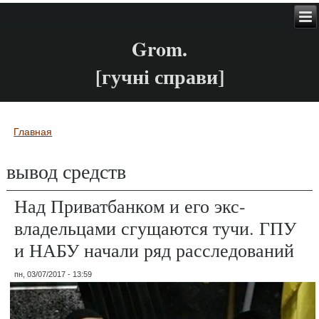
Grom.
[гучні справи]
Главная
Вы здесь
вывод средств
Над Приватбанком и его экс-
владельцами сгущаются тучи. ГПУ
и НАБУ начали ряд расследований
пн, 03/07/2017 - 13:59