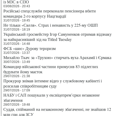
із МЗС в СІЗО
03/08/2026 - 20:43
Російські спецслужби переконали пенсіонера вбити
командира 2-го корпусу Нацгвардії
31/07/2026 - 19:45
Не тільки «Скеля». Страх і ненависть у 225-му ОШП
31/07/2026 - 18:19
Український гросмейстер Ігор Самуненков отримав відзнаку
за найкрасивіший хід на Titled Tuesday
31/07/2026 - 14:48
ФСБ «шиє» Дурову тероризм
31/07/2026 - 13:37
Михайло Ткач: за «Трухою» стирчать вуха Арахамії і Єрмака
30/07/2026 - 13:49
Командир військової частини примусив 83 підлеглих
будувати йому маєток
29/07/2026 - 21:38
Прокурор знімав інтимне відео у службовому кабінеті і
розсилав співробітницям суду
29/07/2026 - 17:09
НАБУ і САП пошукали у ексвіцепрем’єрки незаконне
збагачення
28/07/2026 - 19:48
Суддя, спійманий на незаконному збагаченні, не знайшов 12
млн грн для ЗСУ