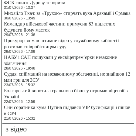
ФСБ «шиє» Дурову тероризм
31/07/2026 - 13:37
Михайло Ткач: за «Трухою» стирчать вуха Арахамії і Єрмака
30/07/2026 - 13:49
Командир військової частини примусив 83 підлеглих
будувати йому маєток
29/07/2026 - 21:38
Прокурор знімав інтимне відео у службовому кабінеті і
розсилав співробітницям суду
29/07/2026 - 17:09
НАБУ і САП пошукали у ексвіцепрем’єрки незаконне
збагачення
28/07/2026 - 19:48
Суддя, спійманий на незаконному збагаченні, не знайшов 12
млн грн для ЗСУ
23/07/2026 - 15:32
Болгарський воротила грального бізнесу отримав ліцензії в
Україні
22/07/2026 - 12:59
Син соратника кума Путіна піддався VIP-бусифікації і пішов
в СЗЧ
21/07/2026 - 15:32
з відео