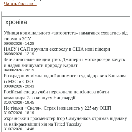
Читать больше...
хроніка
Убивця кримінального «авторитета» намагався сховатись від
тюрми в ЗСУ
06/08/2026 - 14:28
НАБУ і САП вручили експослу в США нові підозри
06/08/2026 - 12:19
Звичайнісіньке шкідництво. Джипери і мотокросери хочуть
й надалі знищувати природу Карпат
04/08/2026 - 20:19
Розкрадання міжнародної допомоги: суд відправив Банькова
із МЗС в СІЗО
03/08/2026 - 20:43
Російські спецслужби переконали пенсіонера вбити
командира 2-го корпусу Нацгвардії
31/07/2026 - 19:45
Не тільки «Скеля». Страх і ненависть у 225-му ОШП
31/07/2026 - 18:19
Український гросмейстер Ігор Самуненков отримав відзнаку
за найкрасивіший хід на Titled Tuesday
31/07/2026 - 14:48