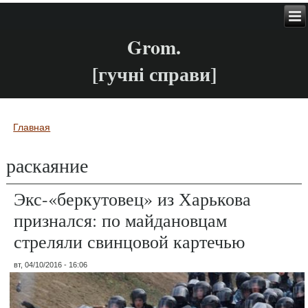
Grom.
[гучні справи]
Главная
Вы здесь
раскаяние
Экс-«беркутовец» из Харькова
признался: по майдановцам
стреляли свинцовой картечью
вт, 04/10/2016 - 16:06