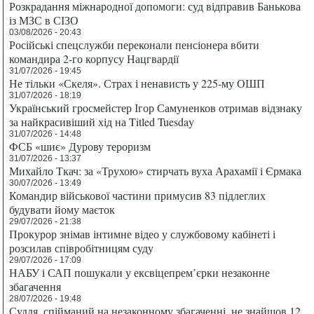
Розкрадання міжнародної допомоги: суд відправив Банькова
із МЗС в СІЗО
03/08/2026 - 20:43
Російські спецслужби переконали пенсіонера вбити
командира 2-го корпусу Нацгвардії
31/07/2026 - 19:45
Не тільки «Скеля». Страх і ненависть у 225-му ОШП
31/07/2026 - 18:19
Український гросмейстер Ігор Самуненков отримав відзнаку
за найкрасивіший хід на Titled Tuesday
31/07/2026 - 14:48
ФСБ «шиє» Дурову тероризм
31/07/2026 - 13:37
Михайло Ткач: за «Трухою» стирчать вуха Арахамії і Єрмака
30/07/2026 - 13:49
Командир військової частини примусив 83 підлеглих
будувати йому маєток
29/07/2026 - 21:38
Прокурор знімав інтимне відео у службовому кабінеті і
розсилав співробітницям суду
29/07/2026 - 17:09
НАБУ і САП пошукали у ексвіцепрем’єрки незаконне
збагачення
28/07/2026 - 19:48
Суддя, спійманий на незаконному збагаченні, не знайшов 12