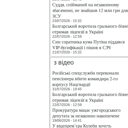
Суддя, спійманий на незаконному
збагаченні, не знайшов 12 млн грн для
ЗСУ
23/07/2026 - 15:32
Болгарський воротила грального бізн
отримав ліцензії в Україні
22/07/2026 - 12:59
Син соратника кума Путіна піддався
VIP-бусифікації і пішов в СЗЧ
21/07/2026 - 15:32
з відео
Російські спецслужби переконали
пенсіонера вбити командира 2-го
корпусу Нацгвардії
31/07/2026 - 19:45
Болгарський воротила грального бізн
отримав ліцензії в Україні
22/07/2026 - 12:59
Прокуратура мацає ужгородського
депутата за незаконно накопичене
19/06/2026 - 14:41
У віцепрем’єра Кулеби хочуть