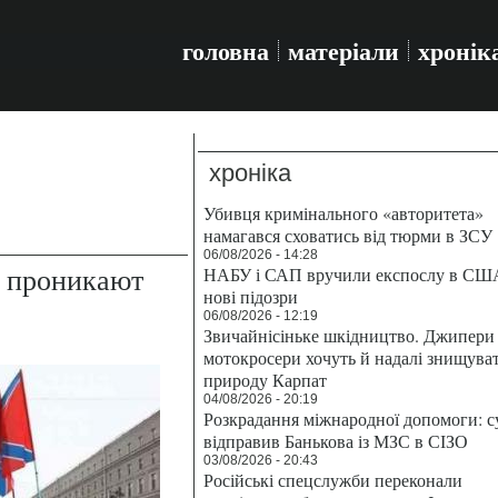
головна
матеріали
хронік
хроніка
Убивця кримінального «авторитета»
намагався сховатись від тюрми в ЗСУ
06/08/2026 - 14:28
 проникают
НАБУ і САП вручили експослу в СШ
нові підозри
06/08/2026 - 12:19
Звичайнісіньке шкідництво. Джипери 
мотокросери хочуть й надалі знищува
природу Карпат
04/08/2026 - 20:19
Розкрадання міжнародної допомоги: с
відправив Банькова із МЗС в СІЗО
03/08/2026 - 20:43
Російські спецслужби переконали