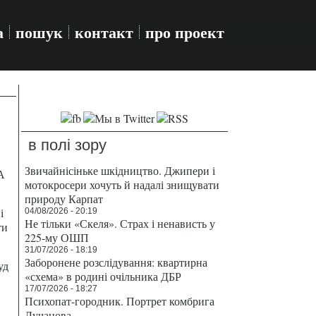
а
пошук
контакт
про проект
в полі зору
Звичайнісіньке шкідництво. Джипери і
А
мотокросери хочуть й надалі знищувати
природу Карпат
і
04/08/2026 - 20:19
Не тільки «Скеля». Страх і ненависть у
ти
225-му ОШП
31/07/2026 - 18:19
Заборонене розслідування: квартирна
уд
«схема» в родині очільника ДБР
17/07/2026 - 18:27
Психопат-городник. Портрет комбрига
Лучанова