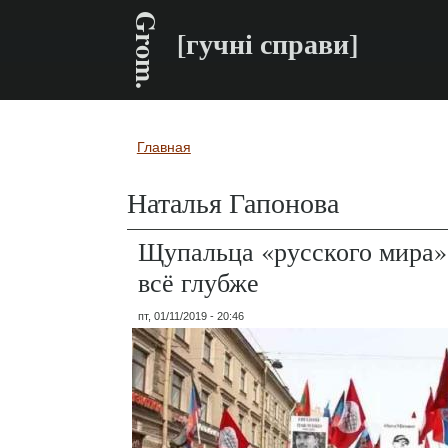
Grom.
[гучні справи]
Главная
Вы здесь
Наталья Гапонова
Щупальца «русского мира»
всё глубже
пт, 01/11/2019 - 20:46