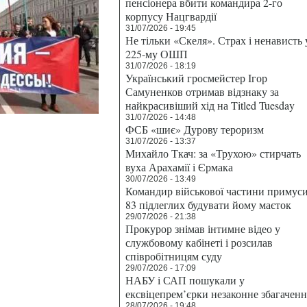
пенсіонера вбити командира 2-го
корпусу Нацгвардії
31/07/2026 - 19:45
Не тільки «Скеля». Страх і ненависть 
225-му ОШП
31/07/2026 - 18:19
Український гросмейстер Ігор
Самуненков отримав відзнаку за
найкрасивіший хід на Titled Tuesday
31/07/2026 - 14:48
ФСБ «шиє» Дурову тероризм
31/07/2026 - 13:37
Михайло Ткач: за «Трухою» стирчать
вуха Арахамії і Єрмака
30/07/2026 - 13:49
Командир військової частини примус
83 підлеглих будувати йому маєток
29/07/2026 - 21:38
Прокурор знімав інтимне відео у
службовому кабінеті і розсилав
співробітницям суду
29/07/2026 - 17:09
НАБУ і САП пошукали у
ексвіцепрем’єрки незаконне збагаченн
28/07/2026 - 19:48