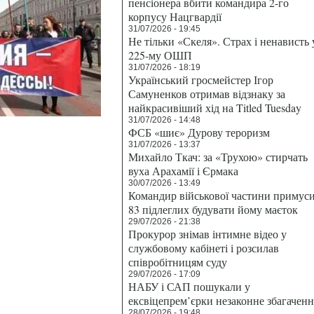
пенсіонера вбити командира 2-го
корпусу Нацгвардії
31/07/2026 - 19:45
Не тільки «Скеля». Страх і ненависть 
225-му ОШП
31/07/2026 - 18:19
Український гросмейстер Ігор
Самуненков отримав відзнаку за
найкрасивіший хід на Titled Tuesday
31/07/2026 - 14:48
ФСБ «шиє» Дурову тероризм
31/07/2026 - 13:37
Михайло Ткач: за «Трухою» стирчать
вуха Арахамії і Єрмака
30/07/2026 - 13:49
Командир військової частини примус
83 підлеглих будувати йому маєток
29/07/2026 - 21:38
Прокурор знімав інтимне відео у
службовому кабінеті і розсилав
співробітницям суду
29/07/2026 - 17:09
НАБУ і САП пошукали у
ексвіцепрем’єрки незаконне збагаченн
28/07/2026 - 19:48