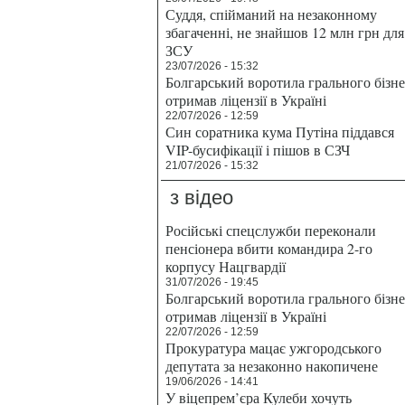
Суддя, спійманий на незаконному
збагаченні, не знайшов 12 млн грн для
ЗСУ
23/07/2026 - 15:32
Болгарський воротила грального бізн
отримав ліцензії в Україні
22/07/2026 - 12:59
Син соратника кума Путіна піддався
VIP-бусифікації і пішов в СЗЧ
21/07/2026 - 15:32
з відео
Російські спецслужби переконали
пенсіонера вбити командира 2-го
корпусу Нацгвардії
31/07/2026 - 19:45
Болгарський воротила грального бізн
отримав ліцензії в Україні
22/07/2026 - 12:59
Прокуратура мацає ужгородського
депутата за незаконно накопичене
19/06/2026 - 14:41
У віцепрем’єра Кулеби хочуть