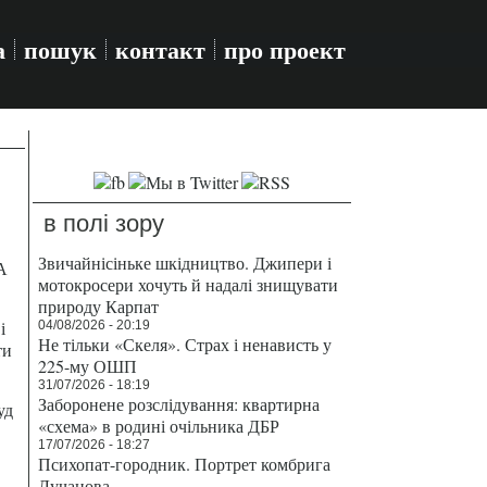
а
пошук
контакт
про проект
в полі зору
Звичайнісіньке шкідництво. Джипери і
А
мотокросери хочуть й надалі знищувати
природу Карпат
і
04/08/2026 - 20:19
Не тільки «Скеля». Страх і ненависть у
ти
225-му ОШП
31/07/2026 - 18:19
Заборонене розслідування: квартирна
уд
«схема» в родині очільника ДБР
17/07/2026 - 18:27
Психопат-городник. Портрет комбрига
Лучанова