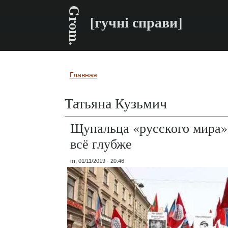
Grom.
[гучні справи]
Главная
Вы здесь
Татьяна Кузьмич
Щупальца «русского мира»
всё глубже
пт, 01/11/2019 - 20:46