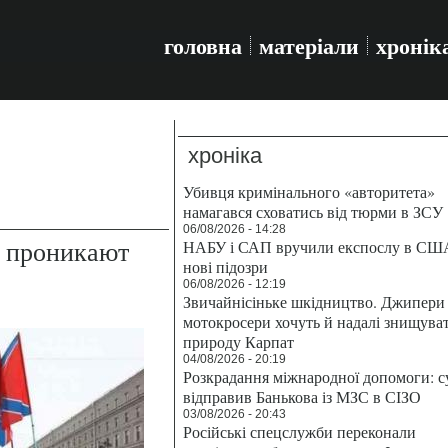
головна
матеріали
хронік
хроніка
Убивця кримінального «авторитета»
намагався сховатись від тюрми в ЗСУ
06/08/2026 - 14:28
 проникают
НАБУ і САП вручили експослу в СШ
нові підозри
06/08/2026 - 12:19
Звичайнісіньке шкідництво. Джипери 
мотокросери хочуть й надалі знищува
природу Карпат
04/08/2026 - 20:19
Розкрадання міжнародної допомоги: с
відправив Банькова із МЗС в СІЗО
03/08/2026 - 20:43
Російські спецслужби переконали