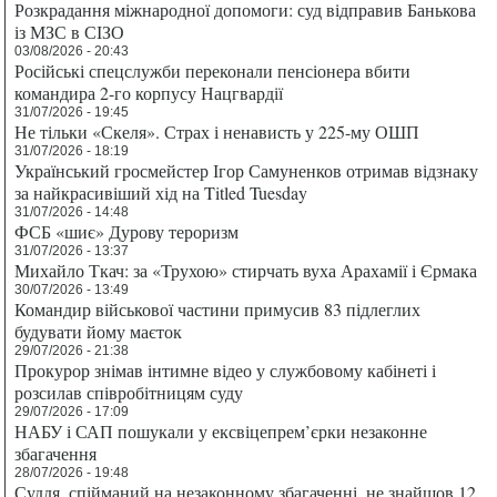
Розкрадання міжнародної допомоги: суд відправив Банькова
із МЗС в СІЗО
03/08/2026 - 20:43
Російські спецслужби переконали пенсіонера вбити
командира 2-го корпусу Нацгвардії
31/07/2026 - 19:45
Не тільки «Скеля». Страх і ненависть у 225-му ОШП
31/07/2026 - 18:19
Український гросмейстер Ігор Самуненков отримав відзнаку
за найкрасивіший хід на Titled Tuesday
31/07/2026 - 14:48
ФСБ «шиє» Дурову тероризм
31/07/2026 - 13:37
Михайло Ткач: за «Трухою» стирчать вуха Арахамії і Єрмака
30/07/2026 - 13:49
Командир військової частини примусив 83 підлеглих
будувати йому маєток
29/07/2026 - 21:38
Прокурор знімав інтимне відео у службовому кабінеті і
розсилав співробітницям суду
29/07/2026 - 17:09
НАБУ і САП пошукали у ексвіцепрем’єрки незаконне
збагачення
28/07/2026 - 19:48
Суддя, спійманий на незаконному збагаченні, не знайшов 12