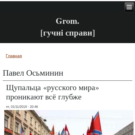
Grom.
[гучні справи]
Главная
Вы здесь
Павел Осьминин
Щупальца «русского мира»
проникают всё глубже
пт, 01/11/2019 - 20:46