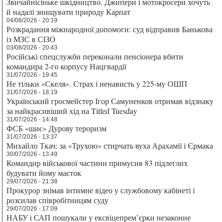
Звичайнісіньке шкідництво. Джипери і мотокросери хочуть
й надалі знищувати природу Карпат
04/08/2026 - 20:19
Розкрадання міжнародної допомоги: суд відправив Банькова
із МЗС в СІЗО
03/08/2026 - 20:43
Російські спецслужби переконали пенсіонера вбити
командира 2-го корпусу Нацгвардії
31/07/2026 - 19:45
Не тільки «Скеля». Страх і ненависть у 225-му ОШП
31/07/2026 - 18:19
Український гросмейстер Ігор Самуненков отримав відзнаку
за найкрасивіший хід на Titled Tuesday
31/07/2026 - 14:48
ФСБ «шиє» Дурову тероризм
31/07/2026 - 13:37
Михайло Ткач: за «Трухою» стирчать вуха Арахамії і Єрмака
30/07/2026 - 13:49
Командир військової частини примусив 83 підлеглих
будувати йому маєток
29/07/2026 - 21:38
Прокурор знімав інтимне відео у службовому кабінеті і
розсилав співробітницям суду
29/07/2026 - 17:09
НАБУ і САП пошукали у ексвіцепрем’єрки незаконне