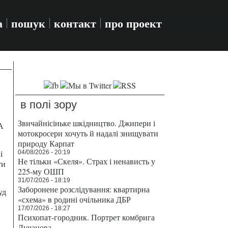
а
пошук
контакт
про проект
в полі зору
Звичайнісіньке шкідництво. Джипери і
А
мотокросери хочуть й надалі знищувати
природу Карпат
і
04/08/2026 - 20:19
Не тільки «Скеля». Страх і ненависть у
ти
225-му ОШП
31/07/2026 - 18:19
Заборонене розслідування: квартирна
уд
«схема» в родині очільника ДБР
17/07/2026 - 18:27
Психопат-городник. Портрет комбрига
Лучанова