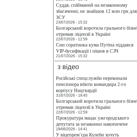
Суддя, спійманий на незаконному
збагаченні, не знайшов 12 млн грн для
ЗСУ
23/07/2026 - 15:32
Болгарський воротила грального бізн
отримав ліцензії в Україні
22/07/2026 - 12:59
Син соратника кума Путіна піддався
VIP-бусифікації і пішов в СЗЧ
21/07/2026 - 15:32
з відео
Російські спецслужби переконали
пенсіонера вбити командира 2-го
корпусу Нацгвардії
31/07/2026 - 19:45
Болгарський воротила грального бізн
отримав ліцензії в Україні
22/07/2026 - 12:59
Прокуратура мацає ужгородського
депутата за незаконно накопичене
19/06/2026 - 14:41
У віцепрем’єра Кулеби хочуть