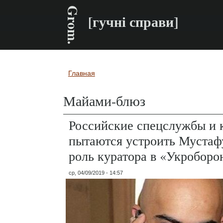
Grom.
[гучні справи]
Главная
Вы здесь
Майами-блюз
Российские спецслужбы и 
пытаются устроить Мустаф
роль куратора в «Укробор
ср, 04/09/2019 - 14:57