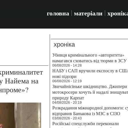
головна
матеріали
хронік
хроніка
Убивця кримінального «авторитета»
намагався сховатись від тюрми в ЗСУ
06/08/2026 - 14:28
криминалитет
НАБУ і САП вручили експослу в СШ
нові підозри
у Найема на
06/08/2026 - 12:19
Звичайнісіньке шкідництво. Джипери 
онпроме»?
мотокросери хочуть й надалі знищува
природу Карпат
04/08/2026 - 20:19
Розкрадання міжнародної допомоги: с
відправив Банькова із МЗС в СІЗО
03/08/2026 - 20:43
Російські спецслужби переконали