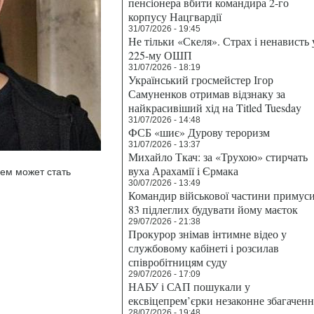
пенсіонера вбити командира 2-го
корпусу Нацгвардії
31/07/2026 - 19:45
Не тільки «Скеля». Страх і ненависть 
225-му ОШП
31/07/2026 - 18:19
Український гросмейстер Ігор
Самуненков отримав відзнаку за
найкрасивіший хід на Titled Tuesday
31/07/2026 - 14:48
ФСБ «шиє» Дурову тероризм
31/07/2026 - 13:37
Михайло Ткач: за «Трухою» стирчать
вуха Арахамії і Єрмака
ем может стать
30/07/2026 - 13:49
Командир військової частини примус
83 підлеглих будувати йому маєток
29/07/2026 - 21:38
Прокурор знімав інтимне відео у
службовому кабінеті і розсилав
співробітницям суду
29/07/2026 - 17:09
НАБУ і САП пошукали у
ексвіцепрем’єрки незаконне збагаченн
28/07/2026 - 19:48