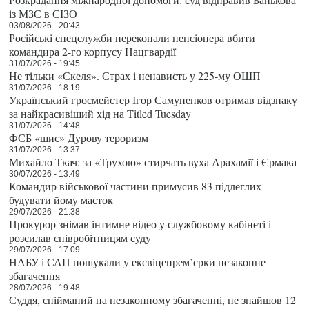
із МЗС в СІЗО
03/08/2026 - 20:43
Російські спецслужби переконали пенсіонера вбити
командира 2-го корпусу Нацгвардії
31/07/2026 - 19:45
Не тільки «Скеля». Страх і ненависть у 225-му ОШП
31/07/2026 - 18:19
Український гросмейстер Ігор Самуненков отримав відзнаку
за найкрасивіший хід на Titled Tuesday
31/07/2026 - 14:48
ФСБ «шиє» Дурову тероризм
31/07/2026 - 13:37
Михайло Ткач: за «Трухою» стирчать вуха Арахамії і Єрмака
30/07/2026 - 13:49
Командир військової частини примусив 83 підлеглих
будувати йому маєток
29/07/2026 - 21:38
Прокурор знімав інтимне відео у службовому кабінеті і
розсилав співробітницям суду
29/07/2026 - 17:09
НАБУ і САП пошукали у ексвіцепрем’єрки незаконне
збагачення
28/07/2026 - 19:48
Суддя, спійманий на незаконному збагаченні, не знайшов 12