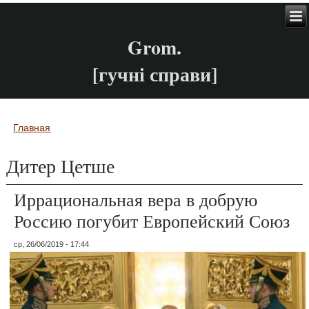
Grom.
[гучні справи]
Главная
Вы здесь
Дитер Цетше
Иррациональная вера в добрую
Россию погубит Европейский Союз
ср, 26/06/2019 - 17:44