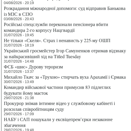
04/08/2026 - 20:19
Розкрадання міжнародної допомоги: суд відправив Банькова
із МЗС в СІЗО
03/08/2026 - 20:43
Російські спецслужби переконали пенсіонера вбити
командира 2-го корпусу Нацгвардії
31/07/2026 - 19:45
Не тільки «Скеля». Страх і ненависть у 225-му ОШП
31/07/2026 - 18:19
Український гросмейстер Ігор Самуненков отримав відзнаку
за найкрасивіший хід на Titled Tuesday
31/07/2026 - 14:48
ФСБ «шиє» Дурову тероризм
31/07/2026 - 13:37
Михайло Ткач: за «Трухою» стирчать вуха Арахамії і Єрмака
30/07/2026 - 13:49
Командир військової частини примусив 83 підлеглих
будувати йому маєток
29/07/2026 - 21:38
Прокурор знімав інтимне відео у службовому кабінеті і
розсилав співробітницям суду
29/07/2026 - 17:09
НАБУ і САП пошукали у ексвіцепрем’єрки незаконне
збагачення
28/07/2026 - 19:48