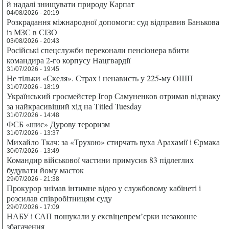
й надалі знищувати природу Карпат
04/08/2026 - 20:19
Розкрадання міжнародної допомоги: суд відправив Банькова
із МЗС в СІЗО
03/08/2026 - 20:43
Російські спецслужби переконали пенсіонера вбити
командира 2-го корпусу Нацгвардії
31/07/2026 - 19:45
Не тільки «Скеля». Страх і ненависть у 225-му ОШП
31/07/2026 - 18:19
Український гросмейстер Ігор Самуненков отримав відзнаку
за найкрасивіший хід на Titled Tuesday
31/07/2026 - 14:48
ФСБ «шиє» Дурову тероризм
31/07/2026 - 13:37
Михайло Ткач: за «Трухою» стирчать вуха Арахамії і Єрмака
30/07/2026 - 13:49
Командир військової частини примусив 83 підлеглих
будувати йому маєток
29/07/2026 - 21:38
Прокурор знімав інтимне відео у службовому кабінеті і
розсилав співробітницям суду
29/07/2026 - 17:09
НАБУ і САП пошукали у ексвіцепрем’єрки незаконне
збагачення