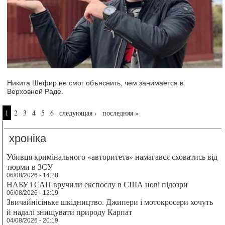
Никита Шефир не смог объяснить, чем занимается в
Верховной Раде.
Страницы
1
2
3
4
5
6
следующая ›
последняя »
хроніка
Убивця кримінального «авторитета» намагався сховатись від
тюрми в ЗСУ
06/08/2026 - 14:28
НАБУ і САП вручили експослу в США нові підозри
06/08/2026 - 12:19
Звичайнісіньке шкідництво. Джипери і мотокросери хочуть
й надалі знищувати природу Карпат
04/08/2026 - 20:19