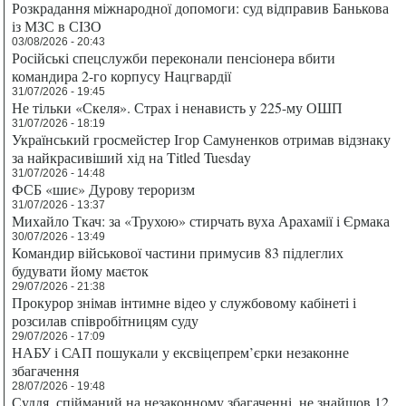
Розкрадання міжнародної допомоги: суд відправив Банькова
із МЗС в СІЗО
03/08/2026 - 20:43
Російські спецслужби переконали пенсіонера вбити
командира 2-го корпусу Нацгвардії
31/07/2026 - 19:45
Не тільки «Скеля». Страх і ненависть у 225-му ОШП
31/07/2026 - 18:19
Український гросмейстер Ігор Самуненков отримав відзнаку
за найкрасивіший хід на Titled Tuesday
31/07/2026 - 14:48
ФСБ «шиє» Дурову тероризм
31/07/2026 - 13:37
Михайло Ткач: за «Трухою» стирчать вуха Арахамії і Єрмака
30/07/2026 - 13:49
Командир військової частини примусив 83 підлеглих
будувати йому маєток
29/07/2026 - 21:38
Прокурор знімав інтимне відео у службовому кабінеті і
розсилав співробітницям суду
29/07/2026 - 17:09
НАБУ і САП пошукали у ексвіцепрем’єрки незаконне
збагачення
28/07/2026 - 19:48
Суддя, спійманий на незаконному збагаченні, не знайшов 12